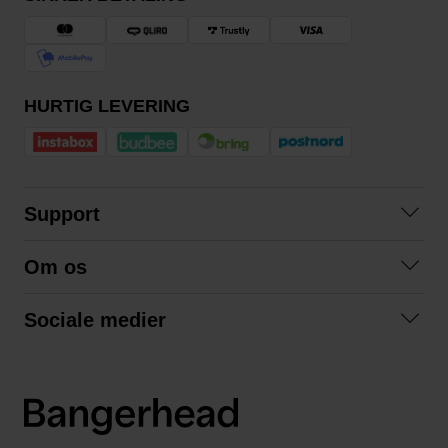
HURTIG LEVERING
Support
Kontakt os
Om os
Spørgsmål og svar
Om os
Betingelser
Sociale medier
Samarbejd med os
Returnering
Facebook
Bæredygtighed
Privatlivspolitik
Instagram
LinkedIn