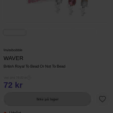
Invisibobble
WAVER
British Royal To Bead Or Not To Bead
Vejl. pris 79,00 kr
72 kr
Ikke på lager
Favori
Udgået