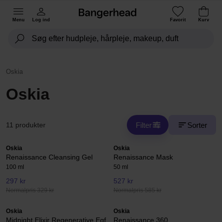
Menu
Log ind
Favorit
Kurv
Oskia
Oskia
Filter
Sorter
11 produkter
Oskia
Oskia
Renaissance Cleansing Gel
Renaissance Mask
100 ml
50 ml
297 kr
527 kr
Normalpris 329 kr
Normalpris 585 kr
Oskia
Oskia
Midnight Elixir Regenerative Egf
Renaissance 360