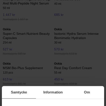
And Multi-Peptide Night Serum
40 ml
50 ml
1 447 kr
685 kr
Normalpris 1 607 kr
Oskia
Oskia
Super-C Smart-Nutrient Beauty
Isotonic Hydra Serum Intense
Capsules
Biomimetic Hydration
254 ml
30 ml
527 kr
570 kr
Normalpris 585 kr
Normalpris 633 kr
Oskia
Oskia
MSM Bio-Plus Supplement
Rest Day Comfort Cream
120 pcs
55 ml
613 kr
450 kr
Normalpris 681 kr
Normalpris 499 kr
Samtycke
Information
Om
Oskia
Oskia
Super R Retinoid Sleep Serum
Violet Water BHA Clarifying
Capsules 0,5 %
Treatment Tonic