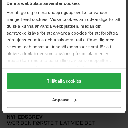
60 pcs
100 ml
Denna webbplats använder cookies
702 kr
Ikke på lager
351 kr
För att ge dig en bra shoppingupplevelse använder
Normalpris 779 kr
Normalpris 390 kr
Bangerhead cookies. Vissa cookies är nödvändiga för att
du ska kunna använda webbplatsen, medan ditt
Oskia
Violet Water Clearing Cleanser
samtycke krävs för att använda cookies för att förbättra
Blemish Facial Clensing Gel
våra tjänster, mäta och analysera trafik, förse dig med
100 ml
relevant och anpassat innehåll/annonser samt för att
322 kr
aktivera funktioner som används på sociala medier
Normalpris 357 kr
media (kan innefatta behandling av personuppgifter).
Data som samlas in delas med cookieleverantören.
OSKIA
Genom att trycka på "Tillåt alla cookies" accepterar du
alla cookies, medan du under "Detaljer" kan anpassa
Tillåt alla cookies
OSKIA
användningen av cookies. Du kan när som helst återkalla
ditt samtycke. För mer information se vår Cookie Policy
Anpassa
samt vår Integritetspolicy.
NYHEDSBREV
VÆR DEN FØRSTE TIL AT VIDE DET