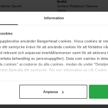
Medik8
 Intense Serum
Surface Radiance Cleanse
150 ml
Information
225 kr
 660 kr
Normalpris 265 kr
cookies
Medik8
ngupplevelse använder Bangerhead cookies. Vissa cookies är nöd
etinal Ceramide Eye 3
EyeLift
itt samtycke krävs för att använda cookies för att förbättra vår
15 ml
med relevant och anpassat innehåll/annonser samt för att aktiver
Ikke på lager
392 kr
I
nefatta behandling av personuppgifter). Data som samlas in del
 465 kr
Normalpris 465 kr
alla cookies" accepterar du alla cookies, medan du under "Detal
elst återkalla ditt samtycke. För mer information se vår Cookie
Side 1 af 3
Næste
Anpassa
Vis flere