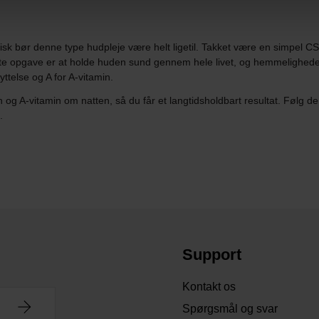
isk bør denne type hudpleje være helt ligetil. Takket være en simpel CSA
igste opgave er at holde huden sund gennem hele livet, og hemmelighed
yttelse og A for A-vitamin.
A-vitamin om natten, så du får et langtidsholdbart resultat. Følg de
.
Support
Kontakt os
Spørgsmål og svar