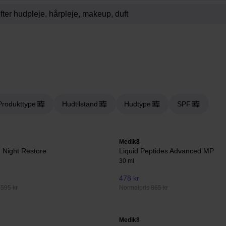
Produkttype
Hudtilstand
Hudtype
SPF
Medik8
 Night Restore
Liquid Peptides Advanced MP
30 ml
478 kr
 595 kr
Normalpris 865 kr
Medik8