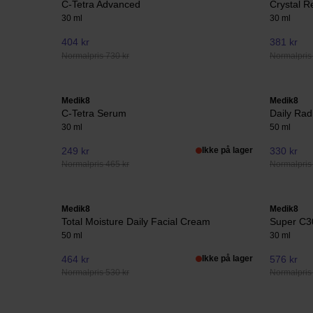
C-Tetra Advanced
Crystal R
30 ml
30 ml
404 kr
381 kr
Normalpris 730 kr
Normalpris
Medik8
Medik8
C-Tetra Serum
Daily Rad
30 ml
50 ml
249 kr
Ikke på lager
330 kr
Normalpris 465 kr
Normalpris
Medik8
Medik8
Total Moisture Daily Facial Cream
Super C3
50 ml
30 ml
464 kr
Ikke på lager
576 kr
Normalpris 530 kr
Normalpris