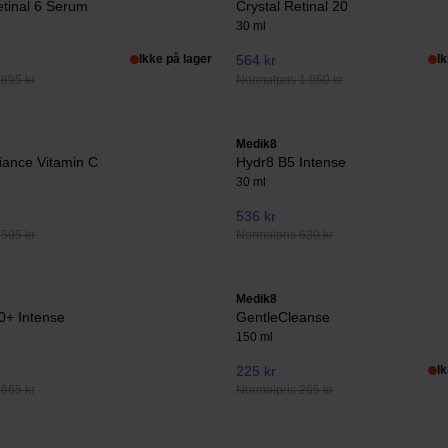
etinal 6 Serum
Crystal Retinal 20
30 ml
Ikke på lager
564 kr
I
 695 kr
Normalpris 1 050 kr
Medik8
iance Vitamin C
Hydr8 B5 Intense
30 ml
536 kr
 595 kr
Normalpris 630 kr
Medik8
0+ Intense
GentleCleanse
150 ml
225 kr
I
 665 kr
Normalpris 265 kr