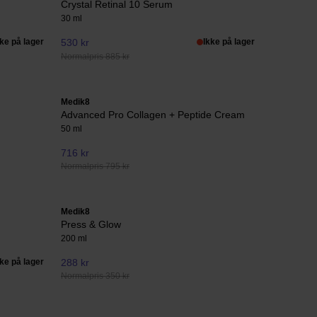
Crystal Retinal 10 Serum
30 ml
kke på lager
530 kr
Ikke på lager
Normalpris 885 kr
Medik8
Advanced Pro Collagen + Peptide Cream
50 ml
716 kr
Normalpris 795 kr
Medik8
Press & Glow
200 ml
kke på lager
288 kr
Normalpris 350 kr