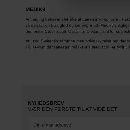
MEDIK8
Anti-aging behøver slet ikke at være så kompliceret. Fakt
så den får en frisk glød og ser yngre ud. Medik8's vigt
den enkle CSA-filosofi. C står for C-vitamin, S for solbesk
Anvend C-vitamin sammen med solbeskyttelse om dagen og 
40, selvom dåbsattesten måske afslører, at du er fyldt 50
NYHEDSBREV
VÆR DEN FØRSTE TIL AT VIDE DET