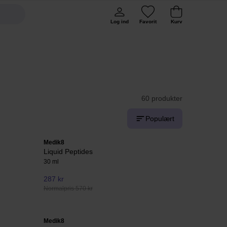
Log ind
Favorit
Kurv
60 produkter
Populært
Medik8
Liquid Peptides
30 ml
287 kr
Normalpris 570 kr
Medik8