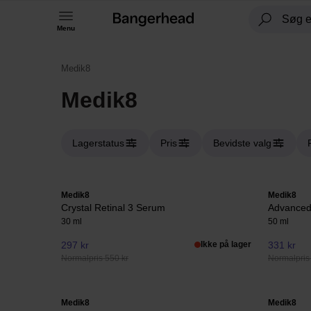
Menu
Medik8
Medik8
Lagerstatus
Pris
Bevidste valg
Medik8
Medik8
Crystal Retinal 3 Serum
Advanced
30 ml
50 ml
297 kr
Ikke på lager
331 kr
Normalpris 550 kr
Normalpris
Medik8
Medik8