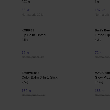
4,25 g
3 g
36 kr
187 kr
Normalpris 39 kr
Normalpris
KORRES
Burt's Bee
Lip Balm Tinted
Tinted Li
4,5 g
4,2 g
72 kr
72 kr
Normalpris 90 kr
Normalpris 
Embryolisse
MAC Cosm
Color Balm 3-In-1 Stick
Glow Play
2,5 g
3,14 g
162 kr
183 kr
Normalpris 192 kr
Normalpris