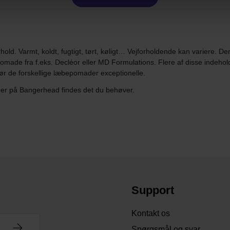
old. Varmt, koldt, fugtigt, tørt, køligt… Vejforholdende kan variere. Derf
ade fra f.eks. Decléor eller MD Formulations. Flere af disse indehol
gør de forskellige læbepomader exceptionelle.
 her på Bangerhead findes det du behøver.
Support
Kontakt os
Spørgsmål og svar