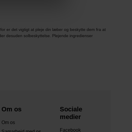
or er det vigtigt at pleje din læber og beskytte dem fra at
der desuden solbeskyttelse. Plejende ingredienser
Om os
Sociale
medier
Om os
Facebook
Samarbejd med os