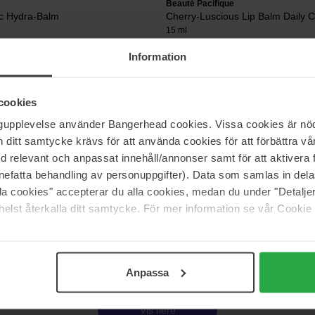
Beauté Pacifique
ic Hydra-Balm
Cherry-Luscious Lip Balm Daily 
15 ml
Information
179 kr
cookies
ngupplevelse använder Bangerhead cookies. Vissa cookies är nöd
ds
Burt's Bees
ing Lip Balm Coconut
Lip Balm Duo
itt samtycke krävs för att använda cookies för att förbättra vår
8.5 g
med relevant och anpassat innehåll/annonser samt för att aktiver
nefatta behandling av personuppgifter). Data som samlas in del
Ikke på lager
72 kr
alla cookies" accepterar du alla cookies, medan du under "Detal
 105 kr
Normalpris 79 kr
elst återkalla ditt samtycke. För mer information se vår Cookie
Side 1 af 2
Næste
Anpassa
Vis flere