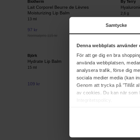
Biotherm
By Terry
Lait Corporel Beurre de Lèvres
Hyaluron
Moisturizing Lip Balm
2,6 g
13 ml
Samtycke
97 kr
285 kr
Normalpris 115 kr
Denna webbplats använder 
För att ge dig en bra shoppi
Björk
Bondi San
Hydrate Lip Balm
Moisturis
använda webbplatsen, medan d
15 ml
10 g
analysera trafik, förse dig 
sociala medier media (kan in
109 kr
95 kr
Genom att trycka på "Tillåt 
Normalpris
av cookies. Du kan när som h
Integritetspolicy.