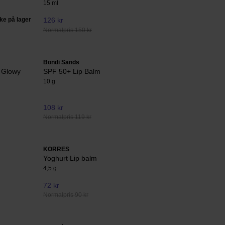
15 ml
kke på lager
126 kr
Normalpris 150 kr
Bondi Sands
w Glowy
SPF 50+ Lip Balm
10 g
108 kr
Normalpris 119 kr
KORRES
Yoghurt Lip balm
4,5 g
72 kr
Normalpris 90 kr