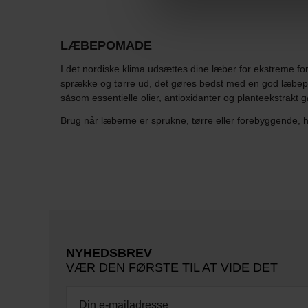
LÆBEPOMADE
I det nordiske klima udsættes dine læber for ekstreme forh
sprække og tørre ud, det gøres bedst med en god læbepom
såsom essentielle olier, antioxidanter og planteekstrakt 
Brug når læberne er sprukne, tørre eller forebyggende,
NYHEDSBREV
VÆR DEN FØRSTE TIL AT VIDE DET