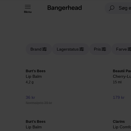
Menu
Brand
Lagerstatus
Pris
Farve
Burt's Bees
Beauté Pac
Lip Balm
Cherry-Lu
4,2 g
15 ml
36 kr
179 kr
Normalpris 39 kr
Burt's Bees
Clarins
Lip Balm
Lip Comfo