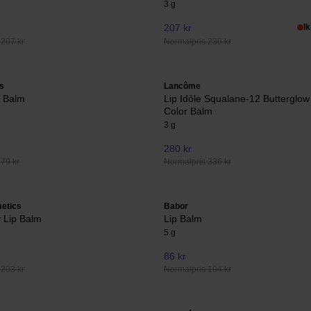
3 g
207 kr
I
 207 kr
Normalpris 230 kr
s
Lancôme
p Balm
Lip Idôle Squalane-12 Butterglo
Color Balm
3 g
280 kr
79 kr
Normalpris 336 kr
etics
Babor
 Lip Balm
Lip Balm
5 g
86 kr
 203 kr
Normalpris 104 kr