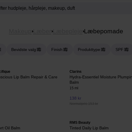
Makeup
Læber
Læbepleje
Læbepomade
Bevidste valg
Finish
Produkttype
SPF
ifique
Clarins
scious Lip Balm Repair & Care
Hydra-Essentiel Moisture Plumpin
Balm
15 ml
138 kr
Normalpris 153 kr
RMS Beauty
rt Oil Balm
Tinted Daily Lip Balm