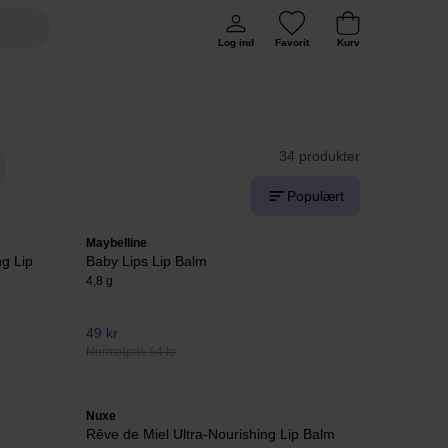
Log ind
Favorit
Kurv
34 produkter
Populært
Maybelline
g Lip
Baby Lips Lip Balm
4,8 g
49 kr
Normalpris 54 kr
Nuxe
Rêve de Miel Ultra-Nourishing Lip Balm