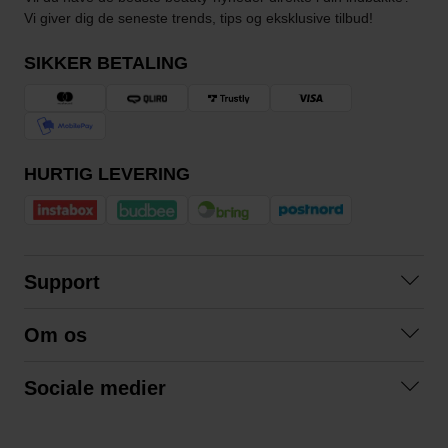
Vi giver dig de seneste trends, tips og eksklusive tilbud!
SIKKER BETALING
HURTIG LEVERING
Support
Kontakt os
Om os
Spørgsmål og svar
Om os
Betingelser
Sociale medier
Samarbejd med os
Returnering
Facebook
Bæredygtighed
Privatlivspolitik