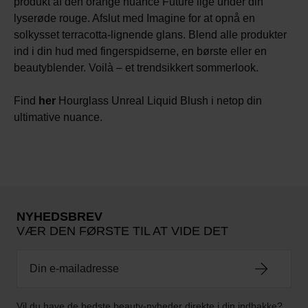
produkt af den orange nuance Future lige under din
lyserøde rouge. Afslut med Imagine for at opnå en
solkysset terracotta-lignende glans. Blend alle produkter
ind i din hud med fingerspidserne, en børste eller en
beautyblender. Voilà – et trendsikkert sommerlook.
Find
her
Hourglass Unreal Liquid Blush i netop din
ultimative nuance.
NYHEDSBREV
VÆR DEN FØRSTE TIL AT VIDE DET
Vil du have de bedste beauty-nyheder direkte i din indbakke?