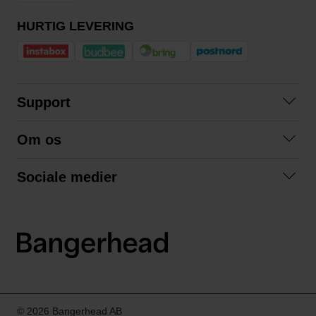
HURTIG LEVERING
Support
Kontakt os
Om os
Spørgsmål og svar
Om os
Betingelser
Sociale medier
Samarbejd med os
Returnering
Facebook
Bæredygtighed
Privatlivspolitik
Instagram
LinkedIn
© 2026 Bangerhead AB