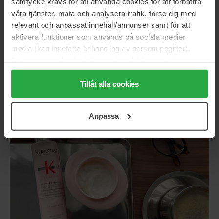
samtycke krävs för att använda cookies för att förbättra
blødt, uden at tynge det ned. Resultatet? Hårstråene
våra tjänster, mäta och analysera trafik, förse dig med
bliver mere glatte, glinsende og stærkere. Der påføres en
relevant och anpassat innehåll/annonser samt för att
mængde svarende til en valnød i det nyvaskede hår, der
aktivera funktioner som används på sociala medier
er håndklædetørt. Undgå rødderne for at skabe en let
media (kan innefatta behandling av personuppgifter).
volumen; massér fra midten af længderne og ud i
Data som samlas in delas med cookieleverantören.
spidserne. Lad det virke i 2-3 minutter. Massér, indtil det
Genom att trycka på "Tillåt alla cookies" accepterar du
bliver til skum, og skyl godt efter med vand.
alla cookies, medan du under "Detaljer" kan anpassa
Tillåt alla cookies
användningen av cookies. Du kan när som helst återkalla
ditt samtycke. För mer information se vår Cookie Policy
Anpassa
samt vår Integritetspolicy.