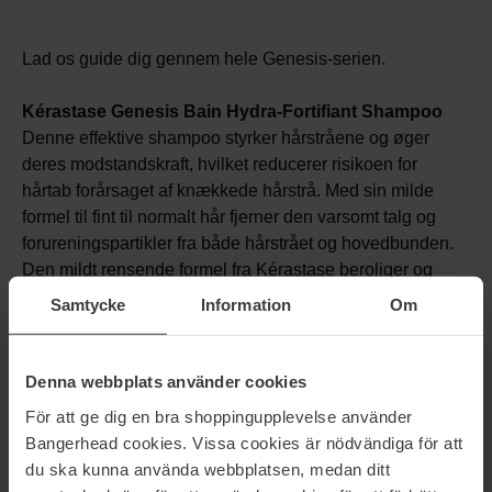
Lad os guide dig gennem hele Genesis-serien.
Kérastase Genesis Bain Hydra-Fortifiant Shampoo
Denne effektive shampoo styrker hårstråene og øger
deres modstandskraft, hvilket reducerer risikoen for
hårtab forårsaget af knækkede hårstrå. Med sin milde
formel til fint til normalt hår fjerner den varsomt talg og
forureningspartikler fra både hårstrået og hovedbunden.
Den mildt rensende formel fra Kérastase beroliger og
genfugter håret fra rod til spids, hvilket giver en let og frisk
Samtycke
Information
Om
følelse, samtidig med at den gør hårets overflade klarere
og stærkere.
Denna webbplats använder cookies
Kérastase Genesis Fondant Renforçateur
För att ge dig en bra shoppingupplevelse använder
Conditioner
Bangerhead cookies. Vissa cookies är nödvändiga för att
Følg op med seriens conditioner. Den cremede formel
du ska kunna använda webbplatsen, medan ditt
forhindrer, at hårstråene knækker af, og gør håret utroligt