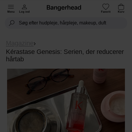
Menu
Log ind
Favorit
Kurv
Magazine
›
Kérastase Genesis: Serien, der reducerer
hårtab