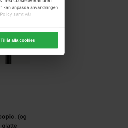
as med cookieleverantören.
jer" kan anpassa användningen
 Policy samt vår
Tillåt alla cookies
copic
, (og
 glatte,