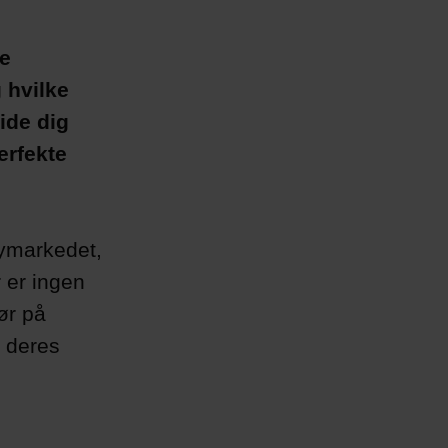
re
g hvilke
ide dig
erfekte
ymarkedet,
r er ingen
ør på
g deres