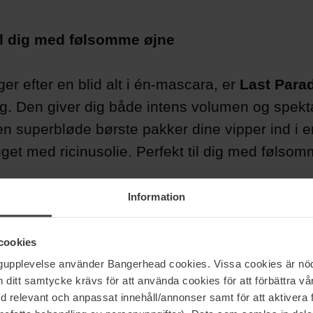
il dig med følsomme øjne
er efter en blid alt i én-mascara, er
Last Para
lg. Den giver dig både intens volumen og spek
n superbløde børste pakker dine vipper ind i en
iget med ricinusolie. Perfekt til dig med følsom
Information
cookies
ngupplevelse använder Bangerhead cookies. Vissa cookies är nöd
itt samtycke krävs för att använda cookies för att förbättra vår
med relevant och anpassat innehåll/annonser samt för att aktiver