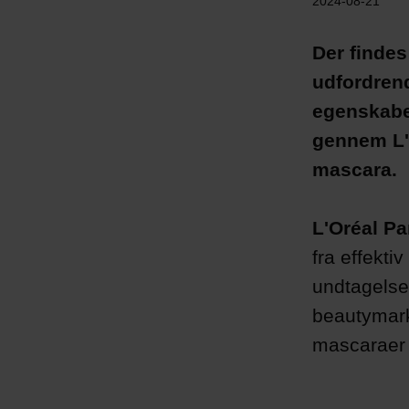
2024-08-21
Der findes
udfordrend
egenskaber
gennem L'O
mascara.
L'Oréal Pa
fra effekti
undtagelse
beautymarke
mascaraer 