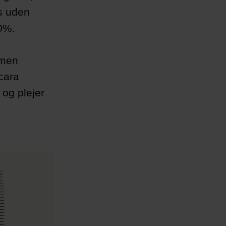
s uden
0%.
 men
cara
 og plejer