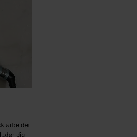
sk arbejdet
rlader dig