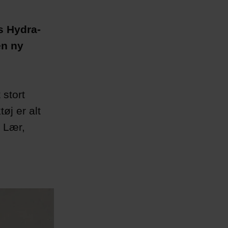
s Hydra-
en ny
 stort
øj er alt
. Lær,