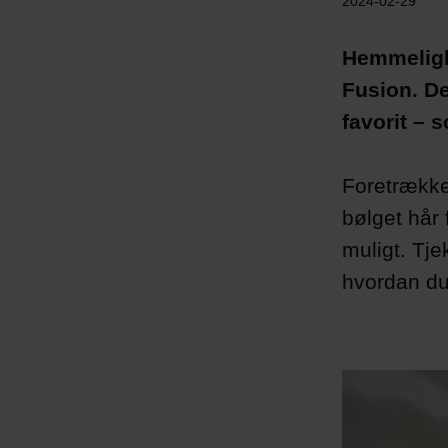
2024-02-29
Hemmeligh
Fusion. De
favorit – 
Foretrækker
bølget hår 
muligt. Tje
hvordan du