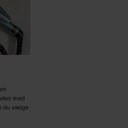
som
rlades med
an du vælge