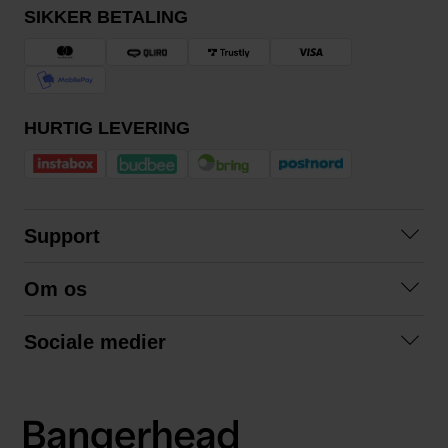
SIKKER BETALING
HURTIG LEVERING
Support
Kontakt os
Om os
Spørgsmål og svar
Om os
Betingelser
Sociale medier
Samarbejd med os
Returnering
Facebook
Bæredygtighed
Privatlivspolitik
Instagram
LinkedIn