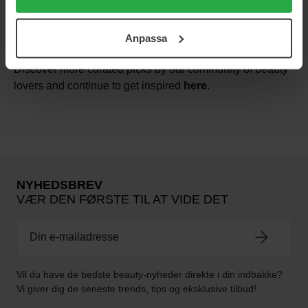
användningen av cookies. Du kan när som helst återkalla
ditt samtycke. För mer information se vår Cookie Policy
Anpassa
samt vår Integritetspolicy.
Discover more curated picks by our community of beauty
lovers and continue to get inspired
here
.
NYHEDSBREV
VÆR DEN FØRSTE TIL AT VIDE DET
Vil du have de bedste beauty-nyheder direkte i din indbakke?
Vi giver dig de seneste trends, tips og eksklusive tilbud!