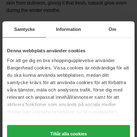
skin from dullness, giving it that fresh, natural glow even
during the winter months.
To finish, Meri reaches for her
Time-Filler 5XP Cream
Samtycke
Information
Om
from
Filorga
– a rich, nourishing cream that seals in
moisture and strengthens the skin barrier for long-lasting
comfort and radiance.
Denna webbplats använder cookies
För att ge dig en bra shoppingupplevelse använder
Bangerhead cookies. Vissa cookies är nödvändiga för att
du ska kunna använda webbplatsen, medan ditt
samtycke krävs för att använda cookies för att förbättra
våra tjänster, mäta och analysera trafik, förse dig med
relevant och anpassat innehåll/annonser samt för att
aktivera funktioner som används på sociala medier
media (kan innefatta behandling av personuppgifter).
Data som samlas in delas med cookieleverantören.
Genom att trycka på "Tillåt alla cookies" accepterar du
alla cookies, medan du under "Detaljer" kan anpassa
Tillåt alla cookies