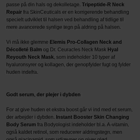
passe på din hals og dekolletage.
Tripeptide-R Neck
Repair
fra SkinCeuticals er en korrigerende behandling
specielt udviklet til halsen ved behandling af tidlige til
mere avancerede synlige tegn på aldring på halsen.
Vi må ikke glemme
Elemis Pro-Collagen Neck and
Décolleté Balm
og Dr. Ceuracles Neck Mask
Hyal
Reyouth Neck Mask
, som indeholder 10 typer af
hyaluronsyrer og kollagen, der genopfylder fugt og fylder
huden indefra.
Godt serum, der plejer i dybden
For at give huden et ekstra boost går vi ind med et serum,
der arbejder i dybden.
Instant Booster Skin Changing
Body Serum
fra Bodyologist indeholder bl.a. A-vitamin,
også kaldet retinol, som reducerer aldringstegn, men
også niacinamid, som udjævner og giver glød.