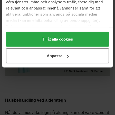
våra tjänster, mäta och analysera trafik, förse dig med
relevant och anpassat innehåll/annonser samt för att
aktivera funktioner som används på sociala medier
media (kan innefatta behandling av personuppgifter).
Data som samlas in delas med cookieleverantören.
Genom att trycka på "Tillåt alla cookies" accepterar du
alla cookies, medan du under "Detaljer" kan anpassa
Tillåt alla cookies
användningen av cookies. Du kan när som helst återkalla
ditt samtycke. För mer information se vår Cookie Policy
Anpassa
samt vår Integritetspolicy.
Halsbehandling ved alderstegn
Når du vil modvirke tegn på aldring, kan det være værd at