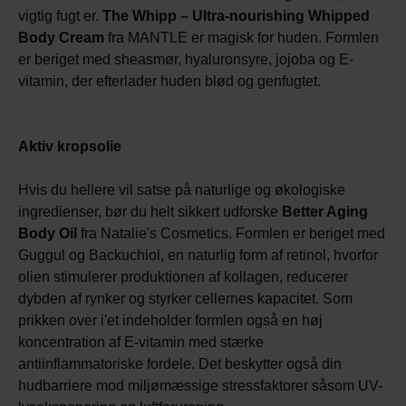
vigtig fugt er.
The Whipp – Ultra-nourishing Whipped
Body Cream
fra MANTLE er magisk for huden. Formlen
er beriget med sheasmør, hyaluronsyre, jojoba og E-
vitamin, der efterlader huden blød og genfugtet.
Aktiv kropsolie
Hvis du hellere vil satse på naturlige og økologiske
ingredienser, bør du helt sikkert udforske
Better Aging
Body Oil
fra Natalie's Cosmetics. Formlen er beriget med
Guggul og Backuchiol, en naturlig form af retinol, hvorfor
olien stimulerer produktionen af kollagen, reducerer
dybden af rynker og styrker cellernes kapacitet. Som
prikken over i'et indeholder formlen også en høj
koncentration af E-vitamin med stærke
antiinflammatoriske fordele. Det beskytter også din
hudbarriere mod miljømæssige stressfaktorer såsom UV-