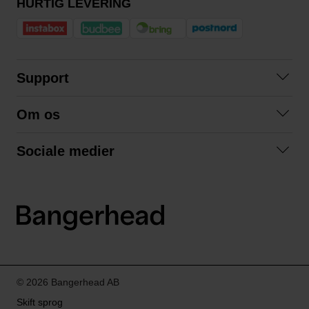
HURTIG LEVERING
Support
Kontakt os
Om os
Spørgsmål og svar
Om os
Betingelser
Sociale medier
Samarbejd med os
Returnering
Facebook
Bæredygtighed
Privatlivspolitik
Instagram
LinkedIn
© 2026 Bangerhead AB
Skift sprog