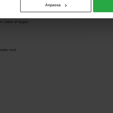
Anpassa
ai, og den er meget bedre end den puff, der følger med!
e i løbet af dagen.
rbejde med.