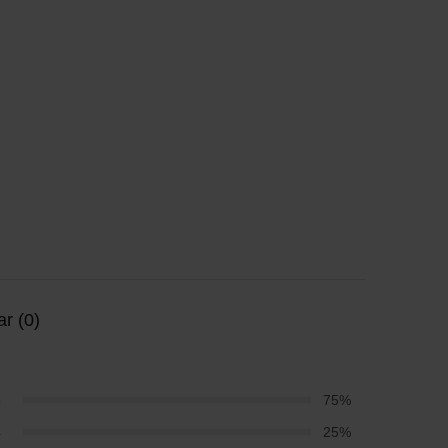
r (0)
5
75%
4
25%