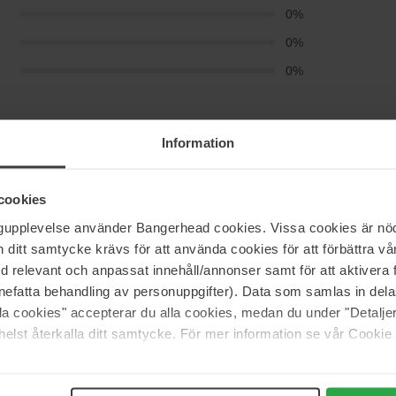
3
0%
2
0%
1
0%
fint på plads og er nemt at holde.
Information
cookies
ngupplevelse använder Bangerhead cookies. Vissa cookies är nöd
t bløde materiale får pudderet til at ligge godt på huden.
itt samtycke krävs för att använda cookies för att förbättra vår
ffet var lidt nemmere at holde.
med relevant och anpassat innehåll/annonser samt för att aktiver
nefatta behandling av personuppgifter). Data som samlas in del
alla cookies" accepterar du alla cookies, medan du under "Detal
elst återkalla ditt samtycke. För mer information se vår Cookie
il at bevæge sig.