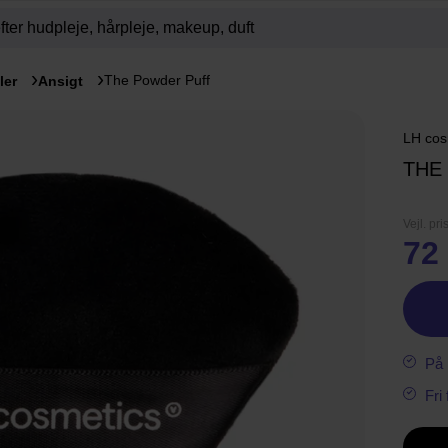
The Powder Puff
ler
Ansigt
LH cos
THE
Vejl. pri
72 
På 
Fri