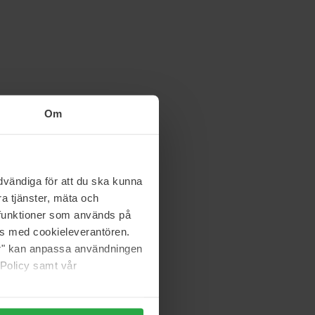
Om
vändiga för att du ska kunna
a tjänster, mäta och
a funktioner som används på
as med cookieleverantören.
jer" kan anpassa användningen
 Policy samt vår