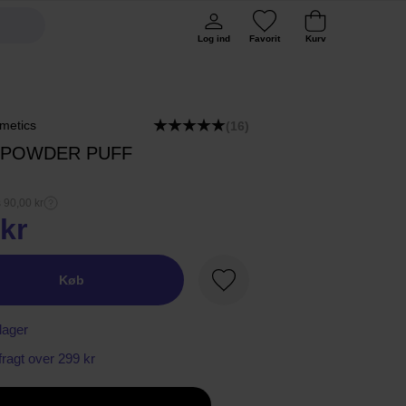
Log ind
Favorit
Kurv
metics
(16)
 POWDER PUFF
s 90,00 kr
kr
Køb
Favorit
lager
 fragt over 299 kr