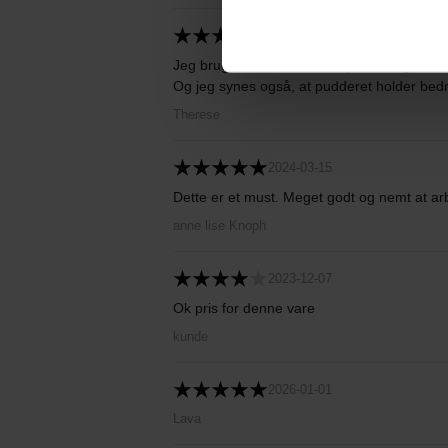
2025-06-14
Jeg bruger den til min løse pudder og Sens
Og jeg synes også, at pudderet holder bedr
Therese
2024-03-15
Dette er et must. Meget godt og nemt at a
anne lise Knoph
2023-12-07
Ok pris for denne vare
kunde
2026-01-01
Lava