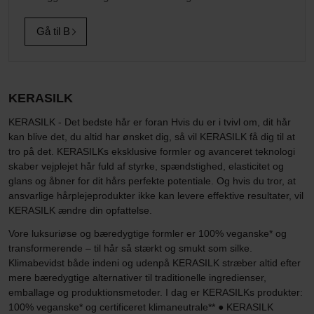
Gå til B
KERASILK
KERASILK - Det bedste hår er foran Hvis du er i tvivl om, dit hår
kan blive det, du altid har ønsket dig, så vil KERASILK få dig til at
tro på det. KERASILKs eksklusive formler og avanceret teknologi
skaber vejplejet hår fuld af styrke, spændstighed, elasticitet og
glans og åbner for dit hårs perfekte potentiale. Og hvis du tror, at
ansvarlige hårplejeprodukter ikke kan levere effektive resultater, vil
KERASILK ændre din opfattelse.
Vore luksuriøse og bæredygtige formler er 100% veganske* og
transformerende – til hår så stærkt og smukt som silke.
Klimabevidst både indeni og udenpå KERASILK stræber altid efter
mere bæredygtige alternativer til traditionelle ingredienser,
emballage og produktionsmetoder. I dag er KERASILKs produkter:
100% veganske* og certificeret klimaneutrale** ● KERASILK