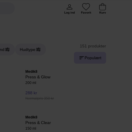
Log ind
Favorit
Kurv
151 produkter
and
Hudtype
Populært
Medik8
Press & Glow
200 ml
288 kr
Normalpris 350 kr
Medik8
Press & Clear
150 ml