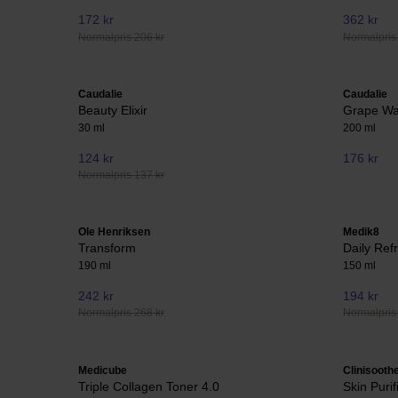
172 kr
362 kr
Normalpris 206 kr
Normalpris
Caudalie
Caudalie
Beauty Elixir
Grape Wa
30 ml
200 ml
124 kr
176 kr
Normalpris 137 kr
Ole Henriksen
Medik8
Transform
Daily Ref
190 ml
150 ml
242 kr
194 kr
Normalpris 268 kr
Normalpris
Medicube
Clinisooth
Triple Collagen Toner 4.0
Skin Purif