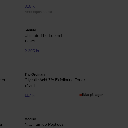
315 kr
Normalpris 380 kr
Sensai
Ultimate The Lotion II
125 ml
2 205 kr
The Ordinary
ner
Glycolic Acid 7% Exfoliating Toner
240 ml
117 kr
Ikke på lager
Medik8
er
Niacinamide Peptides