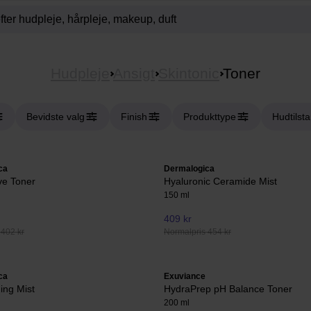
Hudpleje
Ansigt
Skintonic
Toner
Bevidste valg
Finish
Produkttype
Hudtilst
ca
Dermalogica
ive Toner
Hyaluronic Ceramide Mist
150 ml
409 kr
 402 kr
Normalpris 454 kr
ca
Exuviance
ing Mist
HydraPrep pH Balance Toner
200 ml