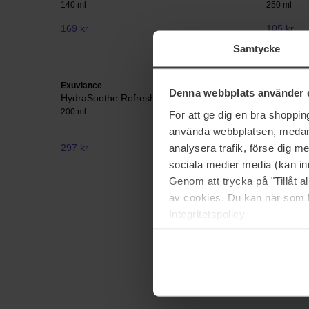
140 ml
250 ml
169 kr
105 kr
Normalpris
Samtycke
Exuviance
Pixi
Denna webbplats använder 
HydraSoothe Refresh Toner
Glow Ton
200 ml
250 ml
För att ge dig en bra shoppi
använda webbplatsen, medan d
analysera trafik, förse dig 
297 kr
194 kr
Normalpris
sociala medier media (kan in
Genom att trycka på "Tillåt 
av cookies. Du kan när som h
Integritetspolicy.