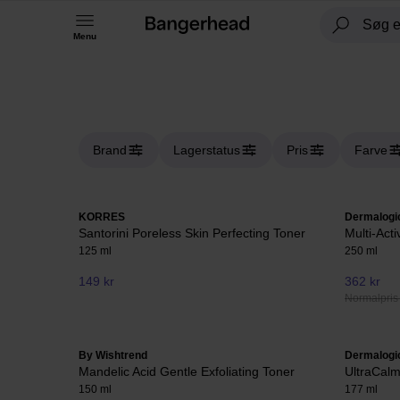
Menu
Brand
Lagerstatus
Pris
Farve
KORRES
Dermalogi
Santorini Poreless Skin Perfecting Toner
Multi-Act
125 ml
250 ml
149 kr
362 kr
Normalpris
By Wishtrend
Dermalogi
Mandelic Acid Gentle Exfoliating Toner
UltraCalm
150 ml
177 ml