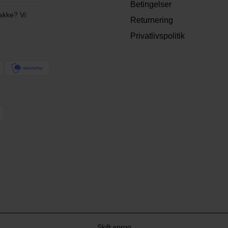
Betingelser
akke? Vi
Returnering
Privatlivspolitik
Skift sprog