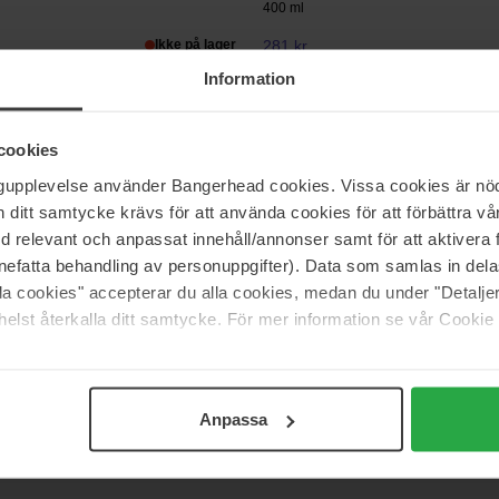
400 ml
Ikke på lager
281 kr
 245 kr
Normalpris 312 kr
Information
Medik8
cookies
ic
Press & Clear Refill
150 ml
ngupplevelse använder Bangerhead cookies. Vissa cookies är nöd
itt samtycke krävs för att använda cookies för att förbättra vår
med relevant och anpassat innehåll/annonser samt för att aktiver
284 kr
 215 kr
Normalpris 325 kr
nefatta behandling av personuppgifter). Data som samlas in del
alla cookies" accepterar du alla cookies, medan du under "Detal
elst återkalla ditt samtycke. För mer information se vår Cookie
Side 1 af 7
Næste
Anpassa
Vis flere