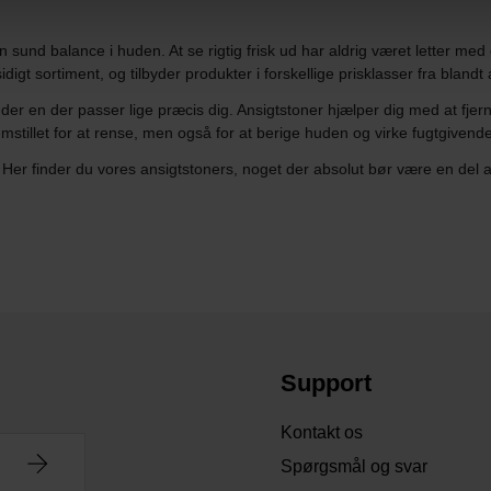
sund balance i huden. At se rigtig frisk ud har aldrig været letter med 
digt sortiment, og tilbyder produkter i forskellige prisklasser fra bland
 finder en der passer lige præcis dig. Ansigtstoner hjælper dig med at f
emstillet for at rense, men også for at berige huden og virke fugtgivend
finder du vores ansigtstoners, noget der absolut bør være en del af 
Support
Kontakt os
Spørgsmål og svar