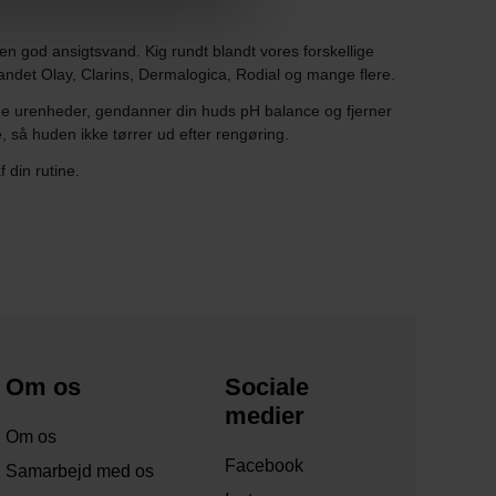
en god ansigtsvand. Kig rundt blandt vores forskellige
t andet Olay, Clarins, Dermalogica, Rodial og mange flere.
jerne urenheder, gendanner din huds pH balance og fjerner
e, så huden ikke tørrer ud efter rengøring.
din rutine.
Om os
Sociale
medier
Om os
Facebook
Samarbejd med os