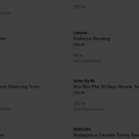
297 kr
 402 kr
Lumene
ter
Radiance Boosting
200 ml
68 kr
Normalpris 83 kr
Some By Mi
resh Balancing Toner
Aha-Bha-Pha 30 Days Miracle To
150 ml
162 kr
 210 kr
Normalpris 192 kr
e
SKIN1004
ier
Madagascar Centella Toning Ton