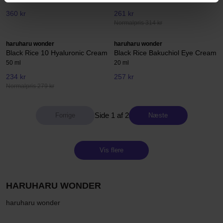
360 kr
261 kr
Normalpris 314 kr
haruharu wonder
haruharu wonder
Black Rice 10 Hyaluronic Cream
Black Rice Bakuchiol Eye Cream
50 ml
20 ml
234 kr
257 kr
Normalpris 279 kr
Side 1 af 2
Næste
Vis flere
HARUHARU WONDER
haruharu wonder