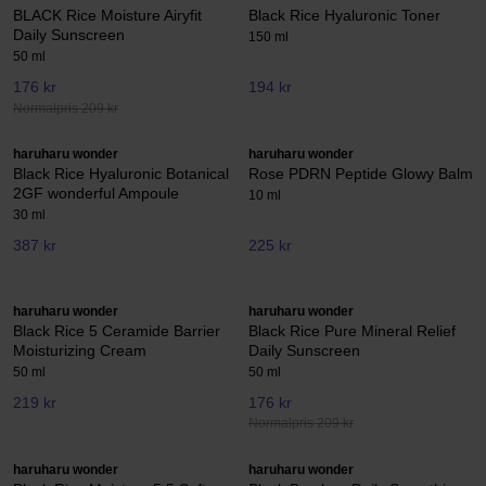
BLACK Rice Moisture Airyfit
Black Rice Hyaluronic Toner
Daily Sunscreen
150 ml
50 ml
176 kr
194 kr
Normalpris 209 kr
haruharu wonder
haruharu wonder
Black Rice Hyaluronic Botanical
Rose PDRN Peptide Glowy Balm
2GF wonderful Ampoule
10 ml
30 ml
387 kr
225 kr
haruharu wonder
haruharu wonder
Black Rice 5 Ceramide Barrier
Black Rice Pure Mineral Relief
Moisturizing Cream
Daily Sunscreen
50 ml
50 ml
219 kr
176 kr
Normalpris 209 kr
haruharu wonder
haruharu wonder