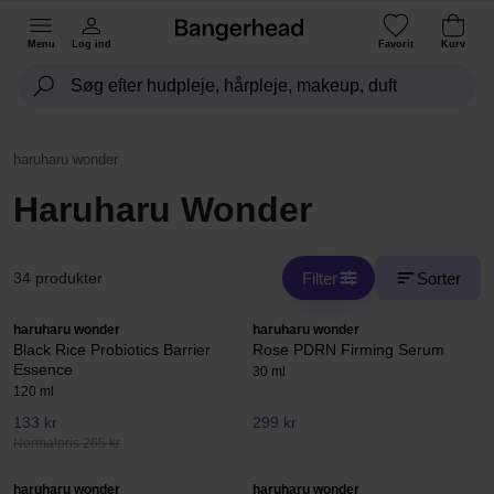
Menu
Log ind
Favorit
Kurv
haruharu wonder
Haruharu Wonder
Filter
Sorter
34 produkter
haruharu wonder
haruharu wonder
Black Rice Probiotics Barrier
Rose PDRN Firming Serum
Essence
30 ml
120 ml
133 kr
299 kr
Normalpris 265 kr
haruharu wonder
haruharu wonder