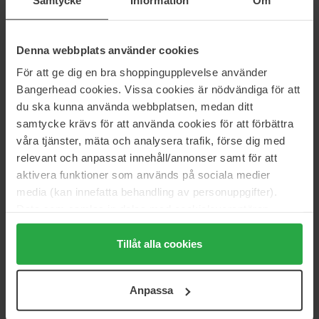
NAD+ Serum Mist
Radiance Gel Cream
80 ml
40 g
399 kr
159 kr
Denna webbplats använder cookies
För att ge dig en bra shoppingupplevelse använder
haruharu wonder
haruharu wonder
Bangerhead cookies. Vissa cookies är nödvändiga för att
Black Rice Triple AHA Gentle
Black Bamboo Daily Soothing
du ska kunna använda webbplatsen, medan ditt
Cleansing Gel
Sun Shield SPF50+PA + + + +
samtycke krävs för att använda cookies för att förbättra
100 ml
20 g
våra tjänster, mäta och analysera trafik, förse dig med
176 kr
176 kr
relevant och anpassat innehåll/annonser samt för att
Normalpris 209 kr
Normalpris 209 kr
aktivera funktioner som används på sociala medier
haruharu wonder
haruharu wonder
media (kan innefatta behandling av personuppgifter).
Black Bamboo Frizz-free Hair Oil
Black Bamboo Mist
Data som samlas in delas med cookieleverantören.
80 ml
80 ml
Genom att trycka på "Tillåt alla cookies" accepterar du
239 kr
162 kr
alla cookies, medan du under "Detaljer" kan anpassa
Tillåt alla cookies
användningen av cookies. Du kan när som helst återkalla
ditt samtycke. För mer information se vår Cookie Policy
haruharu wonder
haruharu wonder
Anpassa
Black Bamboo Top-to-Toe SPF
Black Rice 10 Hyaluronic Cream
samt vår Integritetspolicy.
Veil SPF50+ PA++++
90 ml
100 ml