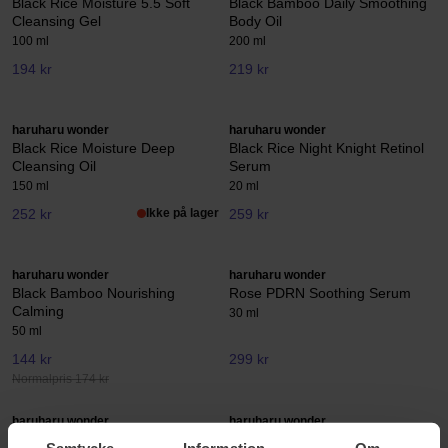
Black Rice Moisture 5.5 Soft
Black Bamboo Daily Smoothing
Cleansing Gel
Body Oil
100 ml
200 ml
194 kr
219 kr
haruharu wonder
haruharu wonder
Black Rice Moisture Deep
Black Rice Night Knight Retinol
Cleansing Oil
Serum
150 ml
20 ml
252 kr
Ikke på lager
259 kr
haruharu wonder
haruharu wonder
Black Bamboo Nourishing
Rose PDRN Soothing Serum
Calming
30 ml
50 ml
144 kr
299 kr
Normalpris 174 kr
haruharu wonder
haruharu wonder
Black Rice Probiotics Barrier 2%
Centella 5% Niacinamide
Samtycke
Information
Om