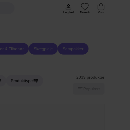
Log ind
Favorit
Kurv
er & Tilbehør
Skægpleje
Sampakker
2039 produkter
Produkttype
Populært