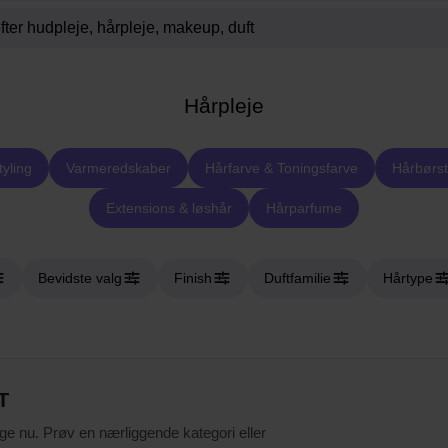
Hårpleje
tyling
Varmeredskaber
Hårfarve & Toningsfarve
Hårbørst
Extensions & løshår
Hårparfume
Bevidste valg
Finish
Duftfamilie
Hårtype
T
ige nu. Prøv en nærliggende kategori eller