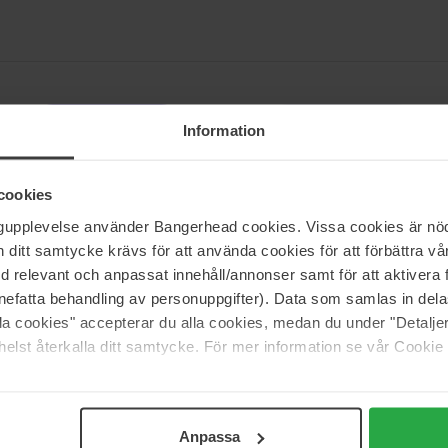
Side 85 af 85
Forrige
Information
cookies
ngupplevelse använder Bangerhead cookies. Vissa cookies är nöd
omhed, så hårprodukter er selvfølgelig lidt ekstra elsket hos os. Med 
itt samtycke krävs för att använda cookies för att förbättra vår
nds indenfor hårpleje. Vi er desuden utroligt stolte over at kunne pr
med relevant och anpassat innehåll/annonser samt för att aktiver
om shampoo, balsam, tørshampoo, varmespray og saltvandsspray – Du ka
nefatta behandling av personuppgifter). Data som samlas in del
alla cookies" accepterar du alla cookies, medan du under "Detal
elst återkalla ditt samtycke. För mer information se vår Cookie
Anpassa