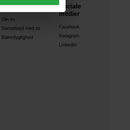
Om os
Sociale
medier
Om os
Facebook
Samarbejd med os
Instagram
Bæredygtighed
LinkedIn