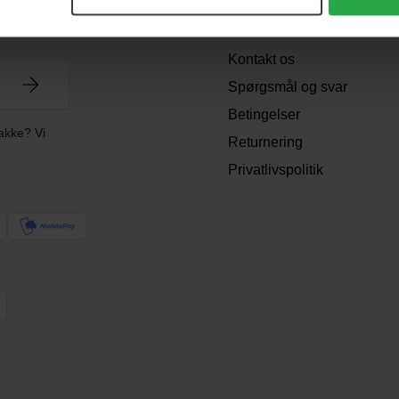
Support
Kontakt os
Spørgsmål og svar
Betingelser
akke? Vi
Returnering
Privatlivspolitik