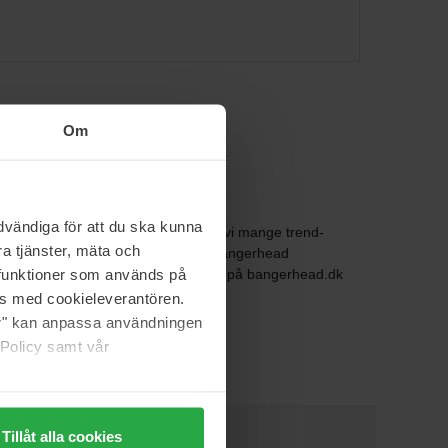
Om
vändiga för att du ska kunna
vores egen frisør i Stockholm møder vi mange trend-
a tjänster, mäta och
æsentere vores eget hårpleje mærke Bangerhead
a funktioner som används på
n altid finde et opdateret sortiment på bangerhead.dk
as med cookieleverantören.
jer" kan anpassa användningen
 Policy samt vår
Tillåt alla cookies