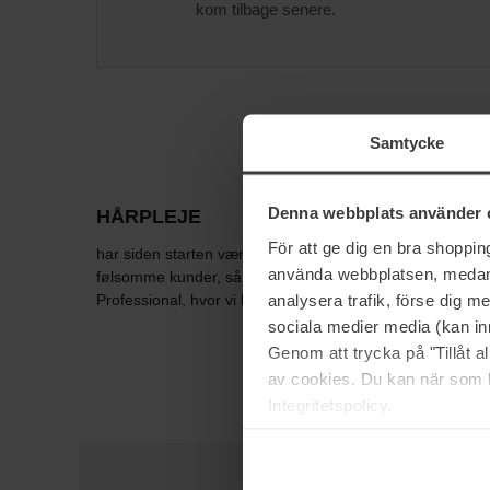
kom tilbage senere.
Samtycke
Denna webbplats använder 
HÅRPLEJE
För att ge dig en bra shoppi
har siden starten været grundstenen i Bangerheads virks
använda webbplatsen, medan d
følsomme kunder, så vi opsnapper hurtigt de seneste tre
analysera trafik, förse dig 
Professional, hvor vi lige nu kan tilbyde produkter sås
sociala medier media (kan in
Genom att trycka på "Tillåt 
av cookies. Du kan när som h
Integritetspolicy.