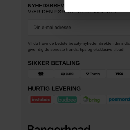
NYHEDSBREV
VÆR DEN FØRSTE TIL AT VIDE DET
Vil du have de bedste beauty-nyheder direkte i din indb
giver dig de seneste trends, tips og eksklusive tilbud!
SIKKER BETALING
HURTIG LEVERING