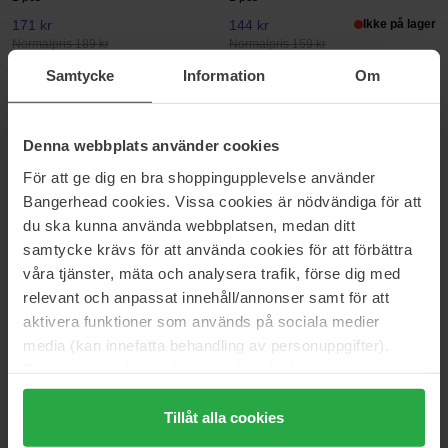
171 kr
144 kr
Ikke på lager
Normalpris 189 kr
Normalpris 159 kr
Samtycke
Information
Om
WetBrush
WetBrush
Go Green Biodegradeable
Go Green Detangler Grey
Paddle Detangler
1 pcs
Go Green Biodegradeable Paddle
Denna webbplats använder cookies
Detangler
För att ge dig en bra shoppingupplevelse använder
171 kr
Ikke på lager
153 kr
Bangerhead cookies. Vissa cookies är nödvändiga för att
Normalpris 189 kr
du ska kunna använda webbplatsen, medan ditt
WetBrush
WetBrush
samtycke krävs för att använda cookies för att förbättra
Go Green Mini Detangler Grey
Go Green Speed Dry
våra tjänster, mäta och analysera trafik, förse dig med
1 pcs
1 pcs
relevant och anpassat innehåll/annonser samt för att
90 kr
171 kr
Ikke på lager
aktivera funktioner som används på sociala medier
Normalpris 99 kr
media (kan innefatta behandling av personuppgifter).
Data som samlas in delas med cookieleverantören.
WetBrush
WetBrush
Go Green Treatment And Shine
Go Green Treatment And Shine
Genom att trycka på "Tillåt alla cookies" accepterar du
Coconut Oil
1 pcs
alla cookies, medan du under "Detaljer" kan anpassa
Tillåt alla cookies
1 pcs
användningen av cookies. Du kan när som helst återkalla