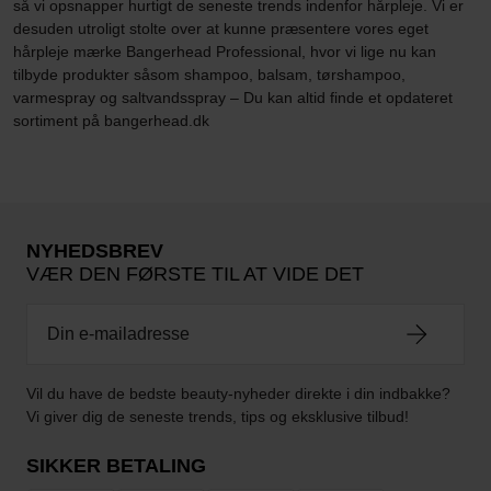
så vi opsnapper hurtigt de seneste trends indenfor hårpleje. Vi er
desuden utroligt stolte over at kunne præsentere vores eget
hårpleje mærke Bangerhead Professional, hvor vi lige nu kan
tilbyde produkter såsom shampoo, balsam, tørshampoo,
varmespray og saltvandsspray – Du kan altid finde et opdateret
sortiment på bangerhead.dk
NYHEDSBREV
VÆR DEN FØRSTE TIL AT VIDE DET
Vil du have de bedste beauty-nyheder direkte i din indbakke?
Vi giver dig de seneste trends, tips og eksklusive tilbud!
SIKKER BETALING