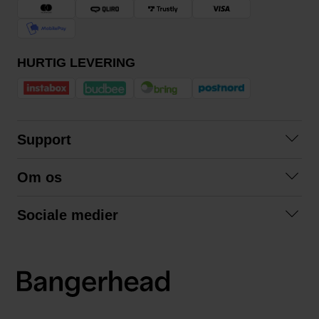
HURTIG LEVERING
Support
Kontakt os
Om os
Spørgsmål og svar
Om os
Betingelser
Sociale medier
Samarbejd med os
Returnering
Facebook
Bæredygtighed
Privatlivspolitik
Instagram
LinkedIn