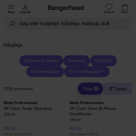
Menu
Log ind
Favorit
Kurv
Hårpleje
Shampoo & balsam
Treatment
Hårstyling
Varmeredskaber
Flere undergrupper +
Filter
Sorter
2039 produkter
Wella Professionals
Wella Professionals
SP Clear Scalp Shampoo
SP Color Save Bi-Phase
Conditioner
250 ml
185 ml
252 kr
302 kr
Normalpris 279 kr
Normalpris 335 kr