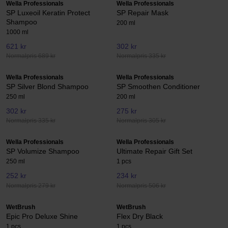
Wella Professionals
Wella Professionals
SP Luxeoil Keratin Protect
SP Repair Mask
Shampoo
200 ml
1000 ml
621 kr
302 kr
Normalpris 689 kr
Normalpris 335 kr
Wella Professionals
Wella Professionals
SP Silver Blond Shampoo
SP Smoothen Conditioner
250 ml
200 ml
302 kr
275 kr
Normalpris 335 kr
Normalpris 305 kr
Wella Professionals
Wella Professionals
SP Volumize Shampoo
Ultimate Repair Gift Set
250 ml
1 pcs
252 kr
234 kr
Normalpris 279 kr
Normalpris 506 kr
WetBrush
WetBrush
Epic Pro Deluxe Shine
Flex Dry Black
1 pcs
1 pcs