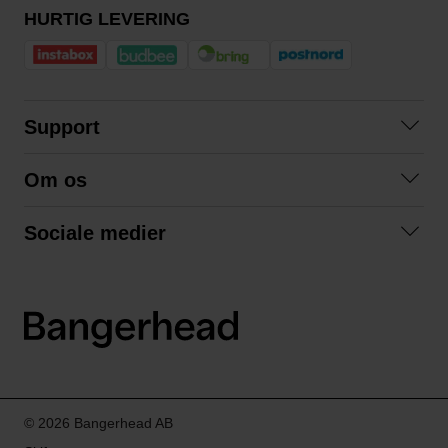
HURTIG LEVERING
Support
Kontakt os
Om os
Spørgsmål og svar
Om os
Betingelser
Sociale medier
Samarbejd med os
Returnering
Facebook
Bæredygtighed
Privatlivspolitik
Instagram
LinkedIn
© 2026 Bangerhead AB