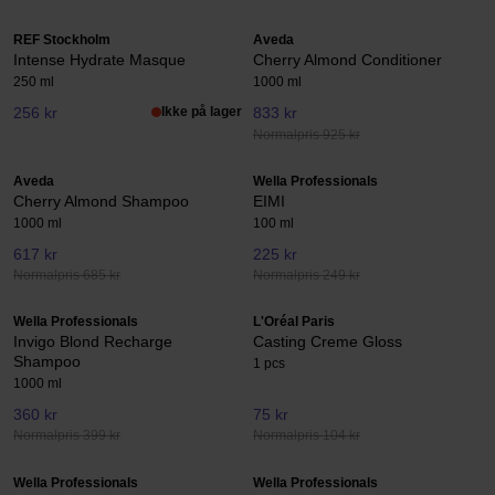
REF Stockholm
Aveda
Intense Hydrate Masque
Cherry Almond Conditioner
250 ml
1000 ml
256 kr
Ikke på lager
833 kr
Normalpris 925 kr
Aveda
Wella Professionals
Cherry Almond Shampoo
EIMI
1000 ml
100 ml
617 kr
225 kr
Normalpris 685 kr
Normalpris 249 kr
Wella Professionals
L'Oréal Paris
Invigo Blond Recharge
Casting Creme Gloss
Shampoo
1 pcs
1000 ml
360 kr
75 kr
Normalpris 399 kr
Normalpris 104 kr
Wella Professionals
Wella Professionals