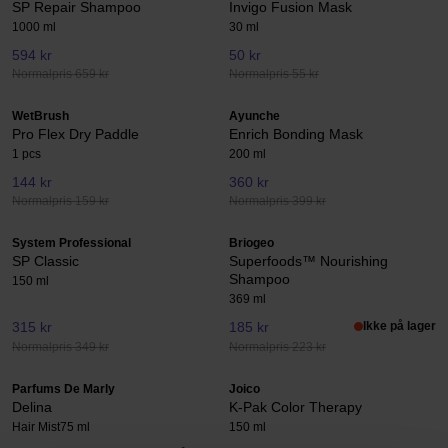
SP Repair Shampoo
Invigo Fusion Mask
1000 ml
30 ml
594 kr
50 kr
Normalpris 659 kr
Normalpris 55 kr
WetBrush
Ayunche
Pro Flex Dry Paddle
Enrich Bonding Mask
1 pcs
200 ml
144 kr
360 kr
Normalpris 159 kr
Normalpris 399 kr
System Professional
Briogeo
SP Classic
Superfoods™ Nourishing
Shampoo
150 ml
369 ml
315 kr
185 kr
Ikke på lager
Normalpris 349 kr
Normalpris 223 kr
Parfums De Marly
Joico
Delina
K-Pak Color Therapy
Hair Mist
75 ml
150 ml