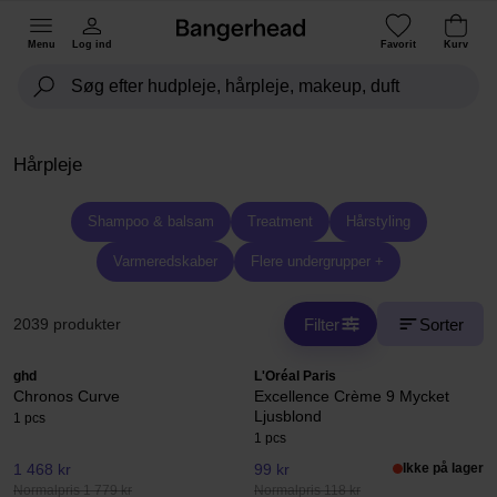
Menu
Log ind
Favorit
Kurv
Hårpleje
Shampoo & balsam
Treatment
Hårstyling
Varmeredskaber
Flere undergrupper +
Filter
Sorter
2039 produkter
ghd
L'Oréal Paris
Chronos Curve
Excellence Crème 9 Mycket
Ljusblond
1 pcs
1 pcs
1 468 kr
99 kr
Ikke på lager
Normalpris 1 779 kr
Normalpris 118 kr