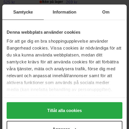
525 kr
Ikke på lager
269 kr
Normalpris 298 kr
Samtycke
Information
Om
L'Oréal Paris
Schwarzkopf Professional
Elvital Growth Booster Shampoo
BLONDME
200 ml
300 ml
Denna webbplats använder cookies
63 kr
192 kr
För att ge dig en bra shoppingupplevelse använder
Normalpris 69 kr
Normalpris 213 kr
Bangerhead cookies. Vissa cookies är nödvändiga för att
du ska kunna använda webbplatsen, medan ditt
Schwarzkopf
Four Reasons
Taft Hair Styling Powder Volume
Sensitive Repair Conditioner
samtycke krävs för att använda cookies för att förbättra
10 g
300 ml
våra tjänster, mäta och analysera trafik, förse dig med
32 kr
122 kr
relevant och anpassat innehåll/annonser samt för att
Normalpris 38 kr
Normalpris 135 kr
aktivera funktioner som används på sociala medier
media (kan innefatta behandling av personuppgifter).
Björk
Four Reasons
Data som samlas in delas med cookieleverantören.
Shampoo Perfume Free
Original Hair Powder
Genom att trycka på "Tillåt alla cookies" accepterar du
300 ml
250 ml
alla cookies, medan du under "Detaljer" kan anpassa
Tillåt alla cookies
189 kr
113 kr
användningen av cookies. Du kan när som helst återkalla
Normalpris 125 kr
ditt samtycke. För mer information se vår Cookie Policy