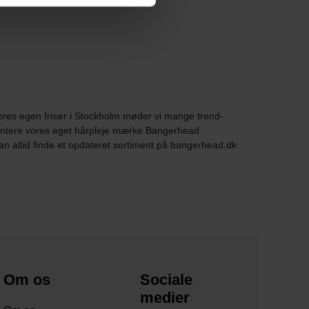
vores egen frisør i Stockholm møder vi mange trend-
æsentere vores eget hårpleje mærke Bangerhead
n altid finde et opdateret sortiment på bangerhead.dk
Om os
Sociale
medier