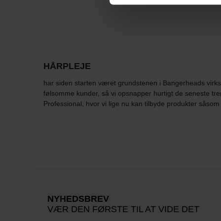
HÅRPLEJE
har siden starten været grundstenen i Bangerheads virks
følsomme kunder, så vi opsnapper hurtigt de seneste tre
Professional, hvor vi lige nu kan tilbyde produkter sås
NYHEDSBREV
VÆR DEN FØRSTE TIL AT VIDE DET