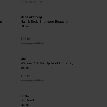
Normalpris 41 kr
Maria Åkerberg
ht
Hair & Body Shampoo Beautiful
500 ml
144 kr
Normalpris 159 kr
ghd
Wetline Pick Me Up Root Lift Spray
100 ml
157 kr
Normalpris 199 kr
Amika
Soulfood
250 ml