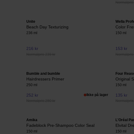
Normalpris 
Unite
Wella Prof
Beach Day Texturizing
Color Fre
236 ml
150 ml
216 kr
153 kr
Normalpris 239 kr
Normalpris
Bumble and bumble
Four Reas
Hairdressers Primer
Original S
250 ml
150 ml
252 kr
Ikke på lager
135 kr
Normalpris 280 kr
Normalpris
Amika
L'Oréal Pa
Fadeblock Pre-Shampoo Color Seal
Elvital D
150 ml
150 ml