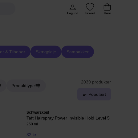
Log ind
Favorit
Kurv
er & Tilbehør
Skægpleje
Sampakker
2039 produkter
Produkttype
Populært
Schwarzkopf
Taft Hairspray Power Invisible Hold Level 5
250 ml
32 kr