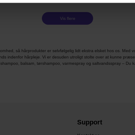
Vis flere
omhed, så hårprodukter er selvfølgelig lidt ekstra elsket hos os. Med 
nds indenfor hårpleje. Vi er desuden utroligt stolte over at kunne pr
om shampoo, balsam, tørshampoo, varmespray og saltvandsspray – Du ka
Support