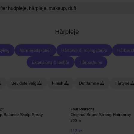
Hårpleje
tyling
Varmeredskaber
Hårfarve & Toningsfarve
Hårbørst
Extensions & løshår
Hårparfume
Bevidste valg
Finish
Duftfamilie
Hårtype
pf
Four Reasons
lp Balance Scalp Spray
Original Super Strong Hairspray
300 ml
113 kr