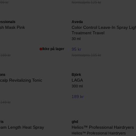
69 kr
Normalpris 125 kr
essionals
Aveda
sh Mask Pink
Color Control Leave-In Spray Lig
Treatment Travel
30 ml
Ikke på lager
95 kr
 169 kr
Normalpris 105 kr
ons
Björk
calp Revitalizing Tonic
LAGA
300 ml
189 kr
 149 kr
ris
ghd
ream Length Heat Spray
Helios™ Professional Hairdryers
Helios™ Professional Hairdryers