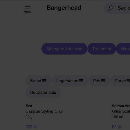
Menu
Shampoo & balsam
Treatment
Hårs
Brand
Lagerstatus
Pris
Farve
Hudtilstand
Evo
Schwarzko
Cassius Styling Clay
Gliss Sca
90 g
100 ml
209 kr
63 kr