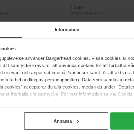
1 359 kr
48 kr
Normalpris 1 649 kr
Information
System Professional
curity Shampoo
Smoothen Shampoo
1000 ml
cookies
477 kr
ngupplevelse använder Bangerhead cookies. Vissa cookies är nöd
 239 kr
Normalpris 529 kr
itt samtycke krävs för att använda cookies för att förbättra vår
med relevant och anpassat innehåll/annonser samt för att aktiver
d bumble
SIM Sensitive
nefatta behandling av personuppgifter). Data som samlas in del
h
Airy Texture Spray
alla cookies" accepterar du alla cookies, medan du under "Detal
300 ml
elst återkalla ditt samtycke. För mer information se vår Cookie
Ikke på lager
187 kr
 290 kr
Anpassa
Side 33 af 85
Forrige
Næste