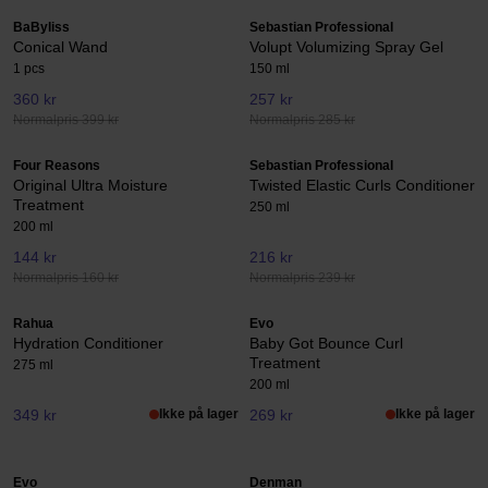
BaByliss
Sebastian Professional
Conical Wand
Volupt Volumizing Spray Gel
1 pcs
150 ml
360 kr
257 kr
Normalpris 399 kr
Normalpris 285 kr
Four Reasons
Sebastian Professional
Original Ultra Moisture
Twisted Elastic Curls Conditioner
Treatment
250 ml
200 ml
144 kr
216 kr
Normalpris 160 kr
Normalpris 239 kr
Rahua
Evo
Hydration Conditioner
Baby Got Bounce Curl
Treatment
275 ml
200 ml
349 kr
Ikke på lager
269 kr
Ikke på lager
Evo
Denman