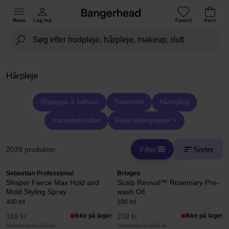
Menu
Log ind
Favorit
Kurv
Hårpleje
Shampoo & balsam
Treatment
Hårstyling
Varmeredskaber
Flere undergrupper +
Filter
Sorter
2039 produkter
Sebastian Professional
Briogeo
Shaper Fierce Max Hold and
Scalp Revival™ Rosemary Pre-
Mold Styling Spray
wash Oil
400 ml
100 ml
189 kr
Ikke på lager
239 kr
Ikke på lager
Normalpris 209 kr
Normalpris 290 kr