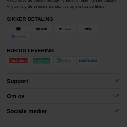
Vil du have de bedste beauty-nyheder direkte i din indbakke?
Vi giver dig de seneste trends, tips og eksklusive tilbud!
SIKKER BETALING
HURTIG LEVERING
Support
Kontakt os
Om os
Spørgsmål og svar
Om os
Betingelser
Sociale medier
Samarbejd med os
Returnering
Facebook
Bæredygtighed
Privatlivspolitik