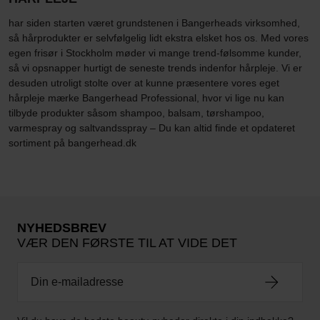
har siden starten været grundstenen i Bangerheads virksomhed,
så hårprodukter er selvfølgelig lidt ekstra elsket hos os. Med vores
egen frisør i Stockholm møder vi mange trend-følsomme kunder,
så vi opsnapper hurtigt de seneste trends indenfor hårpleje. Vi er
desuden utroligt stolte over at kunne præsentere vores eget
hårpleje mærke Bangerhead Professional, hvor vi lige nu kan
tilbyde produkter såsom shampoo, balsam, tørshampoo,
varmespray og saltvandsspray – Du kan altid finde et opdateret
sortiment på bangerhead.dk
NYHEDSBREV
VÆR DEN FØRSTE TIL AT VIDE DET