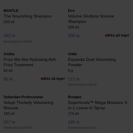
MANTLE
Evo
The Nourishing Shampoo
Volume Gluttony Volume
Shampoo
250 ml
300 ml
162 kr
205 kr
Ikke på lager
Normalpris 196 kr
Amika
Unite
Frizz-Me-Not Hydrating Anti-
Expanda Dust Volumizing
Frizz Treatment
Powder
60 ml
6 g
95 kr
Ikke på lager
171 kr
Normalpris 189 kr
Sebastian Professional
Briogeo
Volupt Thickefy Volumizing
Superfoods™ Mega Moisture 3-
Mousse
in-1 Leave-In Spray
190 ml
170 ml
257 kr
185 kr
Normalpris 285 kr
Normalpris 223 kr