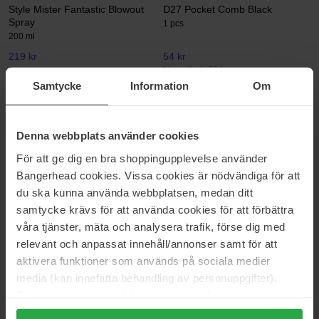
Style Mister Fantastic Blowout
D27 Pocket Comb Black
Spray
1 pcs
200 ml
219 kr
54 kr
Normalpris 59 kr
Samtycke
Information
Om
Aveda
System Professional
Nutriplenish Masque Light
Smoothen Conditioner
Moisture
200 ml
Denna webbplats använder cookies
150 ml
För att ge dig en bra shoppingupplevelse använder
329 kr
279 kr
Ikke på lager
Normalpris 365 kr
Normalpris 309 kr
Bangerhead cookies. Vissa cookies är nödvändiga för att
du ska kunna använda webbplatsen, medan ditt
L'Oréal Paris
Aveda
samtycke krävs för att använda cookies för att förbättra
Elvital Hyaluron Plump Wonder
Invati Ultra Advanced
våra tjänster, mäta och analysera trafik, förse dig med
Water
Revitalizing Scalp Serum
relevant och anpassat innehåll/annonser samt för att
200 ml
30 ml
aktivera funktioner som används på sociala medier
66 kr
162 kr
media (kan innefatta behandling av personuppgifter).
Normalpris 73 kr
Normalpris 180 kr
Data som samlas in delas med cookieleverantören.
ghd
L'Oréal Paris
Genom att trycka på "Tillåt alla cookies" accepterar du