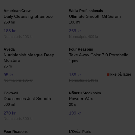
American Crew
Wella Professionals
Daily Cleansing Shampoo
Ultimate Smooth Oil Serum
250 ml
100 ml
183 kr
369 kr
Normalpris 203 kr
Normalpris 409 kr
Aveda
Four Reasons
Nutriplenish Masque Deep
Take Away Color 7.0 Portobello
Moisture
1 pcs
25 ml
95 kr
135 kr
Ikke på lager
Normalpris 105 kr
Normalpris 149 kr
Goldwell
Nõberu Stockholm
Dualsenses Just Smooth
Powder Wax
500 ml
20 g
270 kr
199 kr
Normalpris 300 kr
Four Reasons
L'Oréal Paris