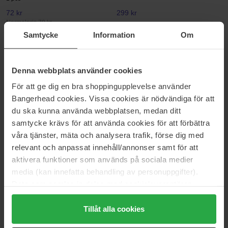
72 kr
299 kr
Normalpris 79 kr
Samtycke
Information
Om
Briogeo
Beauté Pacifique
Style + Treat™ Dry Shampoo
Shower Gel Body & Hair
Puff
200 ml
Denna webbplats använder cookies
15 g
För att ge dig en bra shoppingupplevelse använder
185 kr
179 kr
Normalpris 223 kr
Bangerhead cookies. Vissa cookies är nödvändiga för att
du ska kunna använda webbplatsen, medan ditt
Nioxin
Briogeo
samtycke krävs för att använda cookies för att förbättra
System 1 Scalp Treatment
Style + Treat™ Sleek Stick
våra tjänster, mäta och analysera trafik, förse dig med
100 ml
15 g
relevant och anpassat innehåll/annonser samt för att
180 kr
185 kr
aktivera funktioner som används på sociala medier
Normalpris 199 kr
Normalpris 223 kr
media (kan innefatta behandling av personuppgifter).
Denman
Olaplex
Data som samlas in delas med cookieleverantören.
D3 The Original Styler 7 Row
Bond Maintenance
Genom att trycka på "Tillåt alla cookies" accepterar du
Black
250 ml
alla cookies, medan du under "Detaljer" kan anpassa
Tillåt alla cookies
1 pcs
användningen av cookies. Du kan när som helst återkalla
135 kr
265 kr