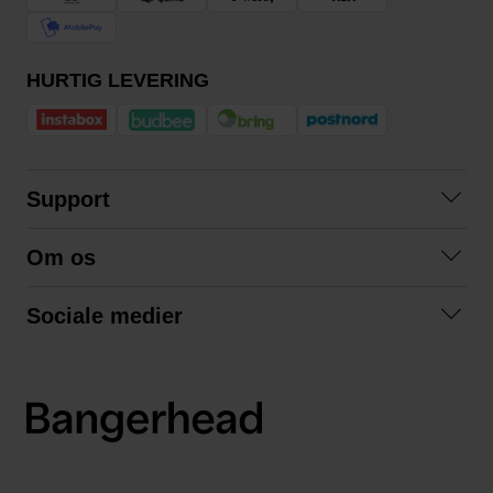
HURTIG LEVERING
Support
Kontakt os
Om os
Spørgsmål og svar
Om os
Betingelser
Sociale medier
Samarbejd med os
Returnering
Facebook
Bæredygtighed
Privatlivspolitik
Instagram
LinkedIn