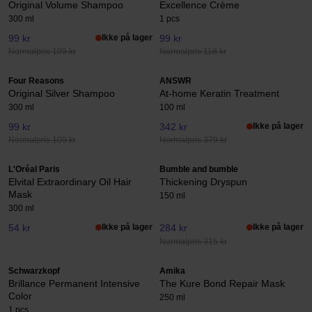
Original Volume Shampoo
Excellence Crème
300 ml
1 pcs
99 kr
Ikke på lager
99 kr
Normalpris 109 kr
Normalpris 118 kr
Four Reasons
ANSWR
Original Silver Shampoo
At-home Keratin Treatment
300 ml
100 ml
99 kr
342 kr
Ikke på lager
Normalpris 109 kr
Normalpris 379 kr
L'Oréal Paris
Bumble and bumble
Elvital Extraordinary Oil Hair
Thickening Dryspun
Mask
150 ml
300 ml
54 kr
Ikke på lager
284 kr
Ikke på lager
Normalpris 315 kr
Schwarzkopf
Amika
Brillance Permanent Intensive
The Kure Bond Repair Mask
Color
250 ml
1 pcs