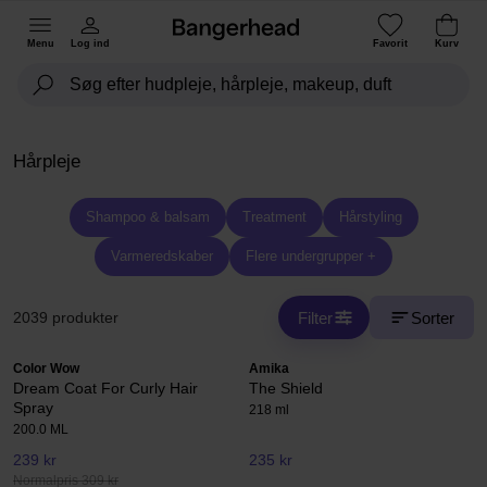
Menu
Log ind
Favorit
Kurv
Hårpleje
Shampoo & balsam
Treatment
Hårstyling
Varmeredskaber
Flere undergrupper +
Filter
Sorter
2039 produkter
Color Wow
Amika
Dream Coat For Curly Hair
The Shield
Spray
218 ml
200.0 ML
239 kr
235 kr
Normalpris 309 kr