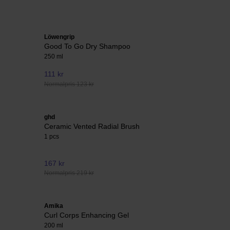
Löwengrip
Good To Go Dry Shampoo
250 ml
111 kr
Normalpris 123 kr
ghd
Ceramic Vented Radial Brush
1 pcs
167 kr
Normalpris 219 kr
Amika
Curl Corps Enhancing Gel
200 ml