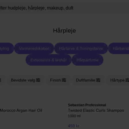
Hårpleje
tyling
Varmeredskaber
Hårfarve & Toningsfarve
Hårbørst
Extensions & løshår
Hårparfume
Bevidste valg
Finish
Duftfamilie
Hårtype
Sebastian Professional
Morocco Argan Hair Oil
Twisted Elastic Curls Shampoo
1000 ml
459 kr