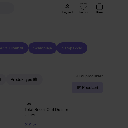
Log ind
Favorit
Kurv
er & Tilbehør
Skægpleje
Sampakker
2039 produkter
Produkttype
Populært
Evo
Total Recoil Curl Definer
200 ml
219 kr