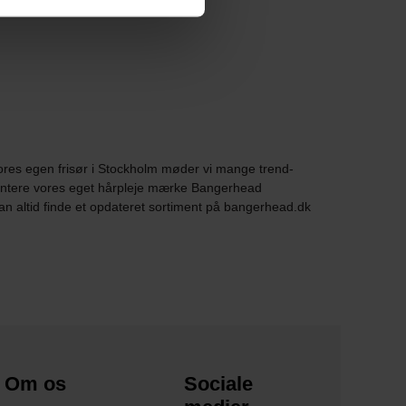
vores egen frisør i Stockholm møder vi mange trend-
æsentere vores eget hårpleje mærke Bangerhead
n altid finde et opdateret sortiment på bangerhead.dk
Om os
Sociale