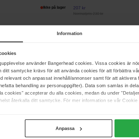
Ikke på lager
207 kr
Normalpris 230 kr
Information
pf
Briogeo
 Oil Elixir
Be Gentle, Be Kind™ Milk Ultra S
Shampoo
236 ml
cookies
185 kr
ngupplevelse använder Bangerhead cookies. Vissa cookies är nöd
59 kr
Normalpris 223 kr
itt samtycke krävs för att använda cookies för att förbättra vår
med relevant och anpassat innehåll/annonser samt för att aktiver
nefatta behandling av personuppgifter). Data som samlas in del
Wella Professionals
alla cookies" accepterar du alla cookies, medan du under "Detal
 Pro hair dryer
SP Repair Conditioner
200 ml
elst återkalla ditt samtycke. För mer information se vår Cookie
Ikke på lager
275 kr
I
1 188 kr
Normalpris 305 kr
Anpassa
Side 15 af 85
Forrige
Næste