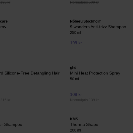
 195 kr
Normalpris 509 kr
rcare
Nõberu Stockholm
pray
9 wonders Anti-frizz Shampoo
250 ml
199 kr
ghd
d Silicone-Free Detangling Hair
Mini Heat Protection Spray
50 ml
108 kr
 215 kr
Normalpris 139 kr
KMS
er Shampoo
Therma Shape
200 ml