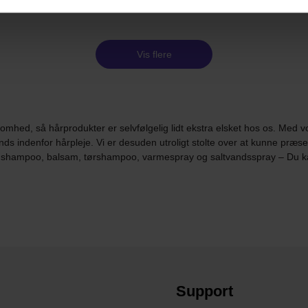
Vis flere
omhed, så hårprodukter er selvfølgelig lidt ekstra elsket hos os. Med 
nds indenfor hårpleje. Vi er desuden utroligt stolte over at kunne pr
om shampoo, balsam, tørshampoo, varmespray og saltvandsspray – Du ka
Support