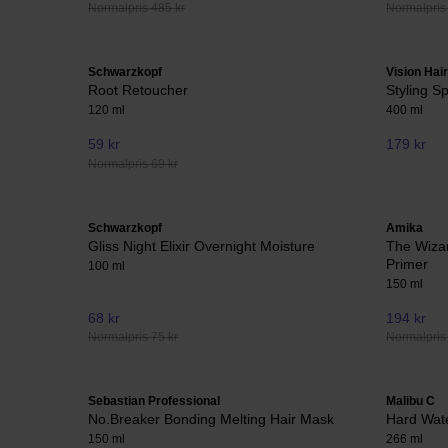
Normalpris 485 kr
Normalpris
Schwarzkopf
Vision Hai
Root Retoucher
Styling S
120 ml
400 ml
59 kr
179 kr
Normalpris 69 kr
Schwarzkopf
Amika
Gliss Night Elixir Overnight Moisture
The Wizar
Primer
100 ml
150 ml
68 kr
194 kr
Normalpris 75 kr
Normalpris
Sebastian Professional
Malibu C
No.Breaker Bonding Melting Hair Mask
Hard Wat
150 ml
266 ml