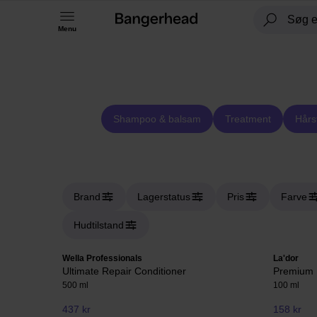
Menu
Shampoo & balsam
Treatment
Hårs
Brand
Lagerstatus
Pris
Farve
Hudtilstand
Wella Professionals
La'dor
Ultimate Repair Conditioner
Premium 
500 ml
100 ml
437 kr
158 kr