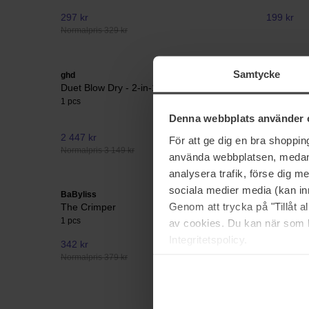
297 kr
199 kr
Normalpris 329 kr
Samtycke
ghd
Schwarzko
Duet Blow Dry - 2-in-1 Hair Dryer Brush
Gliss Daily
1 pcs
75 ml
Denna webbplats använder 
2 447 kr
54 kr
För att ge dig en bra shoppi
Normalpris 3 149 kr
Normalpris 
använda webbplatsen, medan d
analysera trafik, förse dig 
sociala medier media (kan in
BaByliss
BaByliss
Genom att trycka på "Tillåt 
The Crimper
Air Power
1 pcs
1 pcs
av cookies. Du kan när som h
Integritetspolicy.
342 kr
995 kr
Normalpris 379 kr
Normalpris 