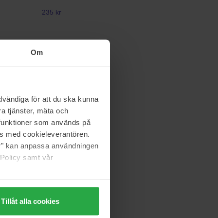
235 kr
Om
Wella Professionals
oothing
Color Fresh Mask
150 ml
153 kr
vändiga för att du ska kunna
Normalpris 169 kr
a tjänster, mäta och
a funktioner som används på
as med cookieleverantören.
Evo
jer" kan anpassa användningen
Head Mistress
Head Mistress
 Policy samt vår
kke på lager
219 kr
Tillåt alla cookies