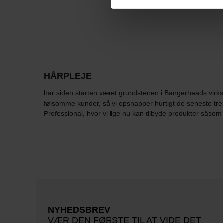
HÅRPLEJE
har siden starten været grundstenen i Bangerheads virks
følsomme kunder, så vi opsnapper hurtigt de seneste tre
Professional, hvor vi lige nu kan tilbyde produkter sås
NYHEDSBREV
VÆR DEN FØRSTE TIL AT VIDE DET