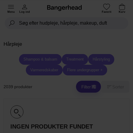
Menu
Log ind
Favorit
Kurv
Hårpleje
Shampoo & balsam
Treatment
Hårstyling
Varmeredskaber
Flere undergrupper +
Filter
Sorter
2039 produkter
INGEN PRODUKTER FUNDET