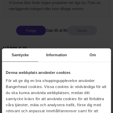
Vi kunne ikke finde nogen produkter her lige nu. Prøv en
nærliggende kategori eller kom tilbage senere.
Side 85 af 85
Forrige
HÅRPLEJE
Samtycke
Information
Om
har siden starten været grundstenen i Bangerheads virksomhed,
så hårprodukter er selvfølgelig lidt ekstra elsket hos os. Med vores
egen frisør i Stockholm møder vi mange trend-følsomme kunder,
Denna webbplats använder cookies
så vi opsnapper hurtigt de seneste trends indenfor hårpleje. Vi er
desuden utroligt stolte over at kunne præsentere vores eget
För att ge dig en bra shoppingupplevelse använder
hårpleje mærke Bangerhead Professional, hvor vi lige nu kan
Bangerhead cookies. Vissa cookies är nödvändiga för att
tilbyde produkter såsom shampoo, balsam, tørshampoo,
du ska kunna använda webbplatsen, medan ditt
varmespray og saltvandsspray – Du kan altid finde et opdateret
samtycke krävs för att använda cookies för att förbättra
sortiment på bangerhead.dk
våra tjänster, mäta och analysera trafik, förse dig med
relevant och anpassat innehåll/annonser samt för att