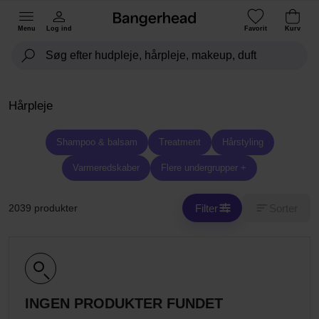
Menu
Log ind
Favorit
Kurv
Hårpleje
Shampoo & balsam
Treatment
Hårstyling
Varmeredskaber
Flere undergrupper +
Filter
Sorter
2039 produkter
INGEN PRODUKTER FUNDET