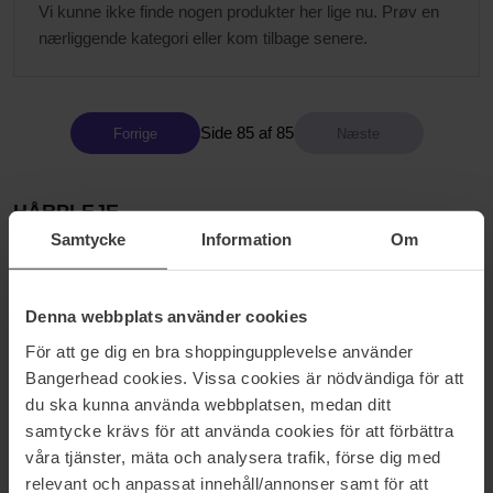
Vi kunne ikke finde nogen produkter her lige nu. Prøv en
nærliggende kategori eller kom tilbage senere.
Side 85 af 85
Forrige
HÅRPLEJE
Samtycke
Information
Om
har siden starten været grundstenen i Bangerheads virksomhed,
så hårprodukter er selvfølgelig lidt ekstra elsket hos os. Med vores
egen frisør i Stockholm møder vi mange trend-følsomme kunder,
Denna webbplats använder cookies
så vi opsnapper hurtigt de seneste trends indenfor hårpleje. Vi er
desuden utroligt stolte over at kunne præsentere vores eget
För att ge dig en bra shoppingupplevelse använder
hårpleje mærke Bangerhead Professional, hvor vi lige nu kan
Bangerhead cookies. Vissa cookies är nödvändiga för att
tilbyde produkter såsom shampoo, balsam, tørshampoo,
du ska kunna använda webbplatsen, medan ditt
varmespray og saltvandsspray – Du kan altid finde et opdateret
samtycke krävs för att använda cookies för att förbättra
sortiment på bangerhead.dk
våra tjänster, mäta och analysera trafik, förse dig med
relevant och anpassat innehåll/annonser samt för att