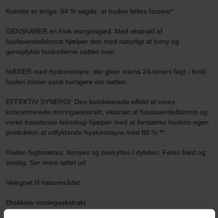
Kvinder er enige: 94 % sagde, at huden føltes fastere*
GENSKABER en frisk morgenglød. Med ekstrakt af
havlavendelblomst hjælper den med naturligt at forny og
genopfylde hudcellerne natten over.
NÆRER med hyaluronsyre, der giver intens 24-timers fugt - fordi
huden mister vand hurtigere om natten.
EFFEKTIV SYNERGI: Den kombinerede effekt af vores
koncentrerede moringaekstrakt, ekstrakt af havlavendelblomst og
vores boostende teknologi hjælper med at forstærke hudens egen
produktion af udfyldende hyaluronsyre med 80 %.**
Huden fugtmættes, fornyes og beskyttes i dybden. Føles blød og
smidig. Ser mere løftet ud.
Velegnet til halsområdet.
Eksklusiv moringaekstrakt