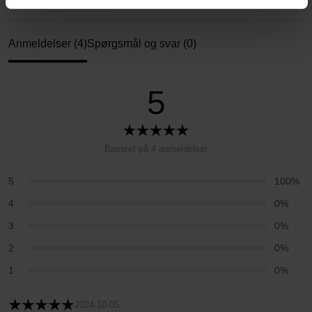
Anmeldelser (4)
Spørgsmål og svar (0)
5
Baseret på 4 anmeldelser
5
100%
4
0%
3
0%
2
0%
1
0%
2024-10-05