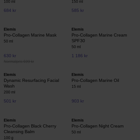
100 ml
150 ml
684 kr
585 kr
Elemis
Elemis
Pro-Collagen Marine Mask
Pro-Collagen Marine Cream
SPF30
50 ml
50 ml
630 kr
1 186 kr
Normalpris 699 kr
Elemis
Elemis
Dynamic Resurfacing Facial
Pro-Collagen Marine Oil
Wash
15 ml
200 ml
501 kr
903 kr
Elemis
Elemis
Pro-Collagen Black Cherry
Pro-Collagen Night Cream
Cleansing Balm
50 ml
100 g