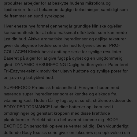
produkter arbejder for at beskytte hudens mikroflora og
lipidbarriere for at bekæmpe daglige belastninger, samtidigt som
de fremmer en sund syrekappe.
Hver eneste nye formel gennemgår grundige kliniske og/eller
konsumentteste for at sikre maksimal effektivitet som kan møde
just din hud. Aktive aromatiske ingredienser og dejlige teksturer
giver de plejende fordele som din hud fortjener. Serier PRO-
COLLAGEN Klinisk bevist anti-age serie for synlige resultater.
Baseret på alger for at give fugt på dybet og en ungdommelig
glød. DYNAMIC RESURFACING Daglig hudfornyelse. Patenteret
Tri-Enzyme-teknik modvirker ujævn hudtone og synlige porer for
en jævn og babyblød hud.
SUPERFOOD Prebiotisk hudsundhed. Forsyner huden med
nærende super ingredienser som er kendte og elskede fra
vitaminrig kost. Huden får ny fugt og et sundt, strålende udseende.
BODY PERFORMANCE Lad dine batterier op, kom ned i
omdrejninger og genstart kroppen med disse kraftfulde
planteformler. Perfekt når du behøver at komme dig. BODY
EXOTICS En sensorisk oplevelse venter på dig. Den vidunderligt
duftende Body Exotics serie giver en luksuriøs spa oplevelse i din