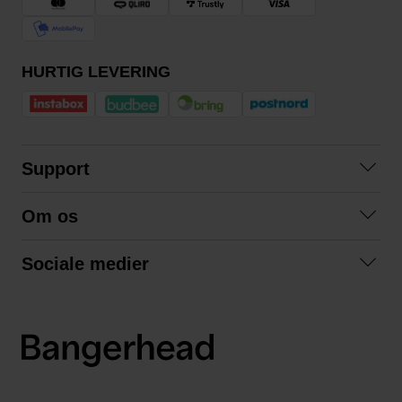
HURTIG LEVERING
Support
Kontakt os
Om os
Spørgsmål og svar
Om os
Betingelser
Sociale medier
Samarbejd med os
Returnering
Facebook
Bæredygtighed
Privatlivspolitik
Instagram
LinkedIn