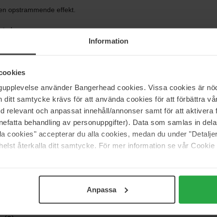
 en opstrammende effekt.
styrker.
Information
cookies
ngupplevelse använder Bangerhead cookies. Vissa cookies är nöd
itt samtycke krävs för att använda cookies för att förbättra vår
med relevant och anpassat innehåll/annonser samt för att aktiver
nefatta behandling av personuppgifter). Data som samlas in del
alla cookies" accepterar du alla cookies, medan du under "Detal
elst återkalla ditt samtycke. För mer information se vår Cookie
Anpassa