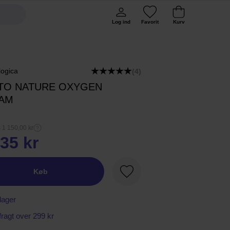
Log ind
Favorit
Kurv
ogica
(4)
TO NATURE OXYGEN
AM
s 1 150,00 kr
35 kr
Køb
Favorit
lager
 fragt over 299 kr