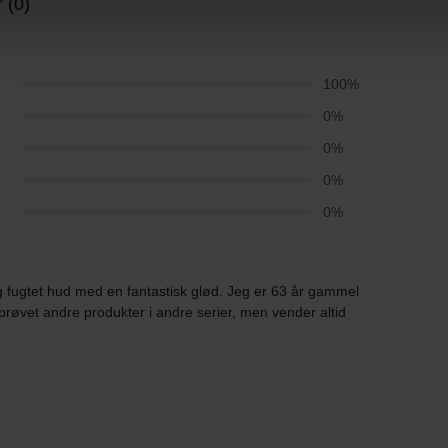
 (0)
5
100%
4
0%
3
0%
2
0%
1
0%
fugtet hud med en fantastisk glød. Jeg er 63 år gammel
prøvet andre produkter i andre serier, men vender altid