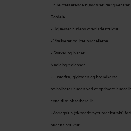
En revitaliserende blødgører, der giver træt
Fordele
- Udjævner hudens overfladestruktur
- Vitaliserer og ilter hudcellerne
- Styrker og lysner
Nøgleingredienser
- Lusterfrø, glykogen og brøndkarse
revitaliserer huden ved at optimere hudcell
evne til at absorbere ilt.
- Astragalus (skræddersyet rodekstrakt) for
hudens struktur.