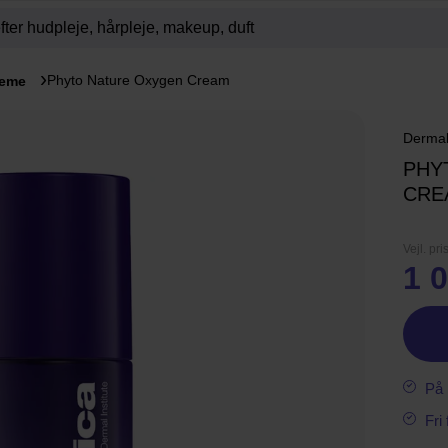
Phyto Nature Oxygen Cream
reme
Dermal
PHY
CRE
Vejl. pri
1 0
På 
Fri