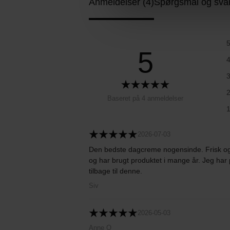
Anmeldelser (4)
Spørgsmål og svar
5
Baseret på 4 anmeldelser
2026-07-03
Den bedste dagcreme nogensinde. Frisk og 
og har brugt produktet i mange år. Jeg har 
tilbage til denne.
Siv
2026-05-03
Anne O