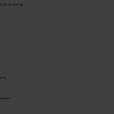
 hud ny energi.
erne.
bedrer