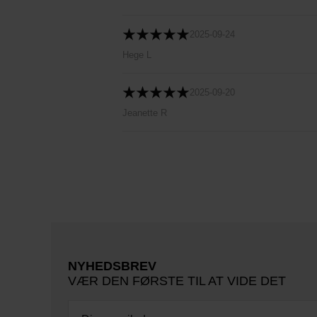
2025-09-24
Hege L
2025-09-20
Jeanette R
NYHEDSBREV
VÆR DEN FØRSTE TIL AT VIDE DET