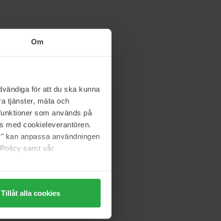
Om
vändiga för att du ska kunna
a tjänster, mäta och
a funktioner som används på
as med cookieleverantören.
jer" kan anpassa användningen
 Policy samt vår
Tillåt alla cookies