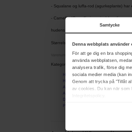
- Squalane og luffa-rod (agurkeplante) har
- Camellia (Camellia japonica) beroliger og 
Samtycke
hudens barrierefunktio
Størrelse: 50 ml
Denna webbplats använder 
För att ge dig en bra shoppi
Varenummer: 114208
använda webbplatsen, medan d
Kategorier:
analysera trafik, förse dig 
sociala medier media (kan in
Hjem
Hudpleje
Genom att trycka på "Tillåt 
Ansigt
av cookies. Du kan när som h
Ansigtscreme
Integritetspolicy.
Dagcreme
Phyto Nature Oxygen Cream