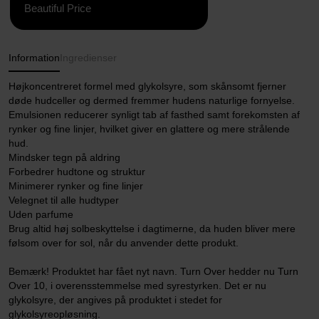
Beautiful Price
Information
Ingredienser
Højkoncentreret formel med glykolsyre, som skånsomt fjerner
døde hudceller og dermed fremmer hudens naturlige fornyelse.
Emulsionen reducerer synligt tab af fasthed samt forekomsten af
rynker og fine linjer, hvilket giver en glattere og mere strålende
hud.
Mindsker tegn på aldring
Forbedrer hudtone og struktur
Minimerer rynker og fine linjer
Velegnet til alle hudtyper
Uden parfume
Brug altid høj solbeskyttelse i dagtimerne, da huden bliver mere
følsom over for sol, når du anvender dette produkt.
Bemærk! Produktet har fået nyt navn. Turn Over hedder nu Turn
Over 10, i overensstemmelse med syrestyrken. Det er nu
glykolsyre, der angives på produktet i stedet for
glykolsyreopløsning.