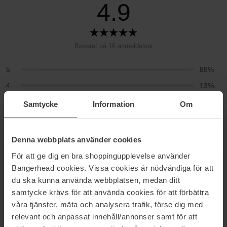
4.9
Baseret på 16 anmeldelser
5
88%
4
13%
3
0%
Samtycke
Information
Om
2
0%
1
0%
Denna webbplats använder cookies
För att ge dig en bra shoppingupplevelse använder
2026-01-31
Bangerhead cookies. Vissa cookies är nödvändiga för att
Fantastisk natcreme. Virkelig effektiv og opstrammende. Giver
du ska kunna använda webbplatsen, medan ditt
glød og velvære. Kan kun anbefales.
samtycke krävs för att använda cookies för att förbättra
Merethe J
våra tjänster, mäta och analysera trafik, förse dig med
relevant och anpassat innehåll/annonser samt för att
2026-01-23