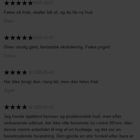
2025-10-17
Føles så frisk, skaller lidt af, og du får ny hud
Malin
2025-10-05
Giver utrolig glød, fantastisk eksfoliering. Føles yngre!
Emma
2025-06-01
Har ikke brugt den i lang tid, men den føles frisk
Sigrid
2025-05-01
Jeg havde sjældent bumser og problematisk hud, men efter
vedvarende udbrud, der ikke ville forsvinde nu i mine 30'ere, blev
denne creme anbefalet til mig af en hudlæge, og det var en
banebrydende forandring. Den gjorde en stor forskel efter bare et