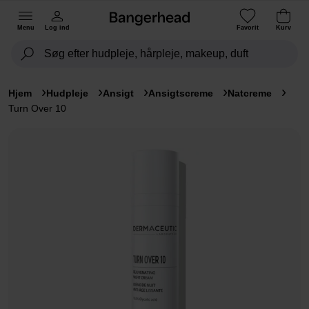
Menu
Log ind
Favorit
Kurv
Hjem
Hudpleje
Ansigt
Ansigtscreme
Natcreme
Turn Over 10