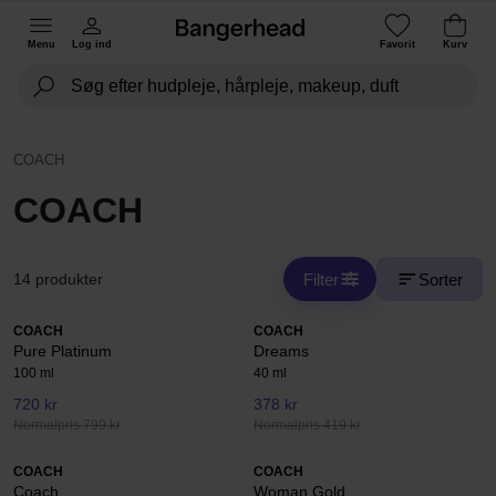
Menu
Log ind
Favorit
Kurv
COACH
COACH
Filter
Sorter
14 produkter
COACH
COACH
Pure Platinum
Dreams
100 ml
40 ml
720 kr
378 kr
Normalpris 799 kr
Normalpris 419 kr
COACH
COACH
Coach
Woman Gold