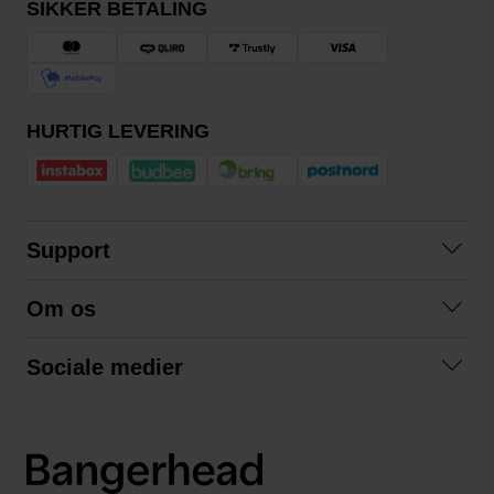
SIKKER BETALING
HURTIG LEVERING
Support
Kontakt os
Om os
Spørgsmål og svar
Om os
Betingelser
Sociale medier
Samarbejd med os
Returnering
Facebook
Bæredygtighed
Privatlivspolitik
Instagram
LinkedIn