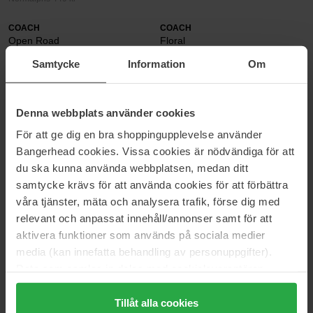
COACH
COACH
Open Road
Floral
60 ml
30 ml
Samtycke
Information
Om
509 kr
369 kr
Normalpris 565 kr
Normalpris 409 kr
Denna webbplats använder cookies
COACH
COACH
Man
Man
För att ge dig en bra shoppingupplevelse använder
40 ml
60 ml
Bangerhead cookies. Vissa cookies är nödvändiga för att
405 kr
560 kr
du ska kunna använda webbplatsen, medan ditt
Normalpris 449 kr
samtycke krävs för att använda cookies för att förbättra
våra tjänster, mäta och analysera trafik, förse dig med
COACH
relevant och anpassat innehåll/annonser samt för att
aktivera funktioner som används på sociala medier
Coach ? dufte, der er inspireret af den urbane energi, der
media (kan innefatta behandling av personuppgifter).
kendetegner New York. Coach blev grundlagt i New York 1941
Data som samlas in delas med cookieleverantören.
som et familieejet læderværksted. I dag er der tale om et
Genom att trycka på "Tillåt alla cookies" accepterar du
internationalt luksus- og livsstilsbrand. Siden 2013 har Coach
gennemgået en forvandling, der har gjort brandet mere sofistikeret
alla cookies, medan du under "Detaljer" kan anpassa
Tillåt alla cookies