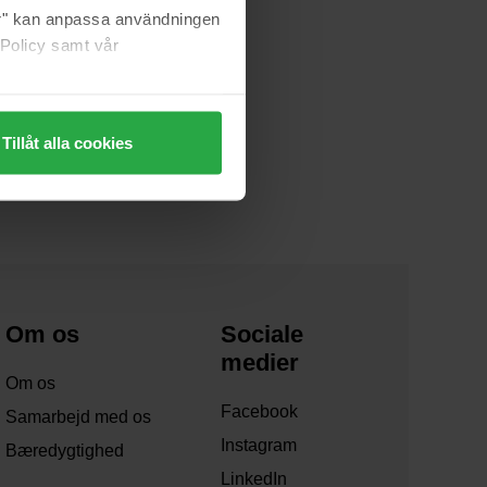
jer" kan anpassa användningen
 Policy samt vår
t Cream
Tillåt alla cookies
Om os
Sociale
medier
Om os
Facebook
Samarbejd med os
Instagram
Bæredygtighed
LinkedIn