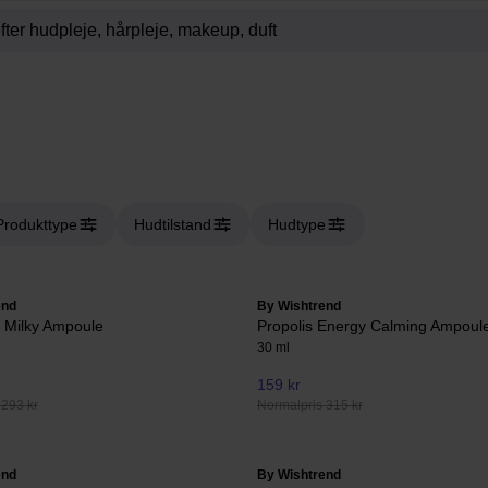
Produkttype
Hudtilstand
Hudtype
end
By Wishtrend
 Milky Ampoule
Propolis Energy Calming Ampoul
30 ml
159 kr
 293 kr
Normalpris 315 kr
end
By Wishtrend