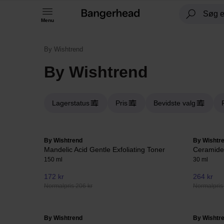
Menu
By Wishtrend
By Wishtrend
Lagerstatus
Pris
Bevidste valg
By Wishtrend
By Wishtr
Mandelic Acid Gentle Exfoliating Toner
Ceramide
150 ml
30 ml
172 kr
264 kr
Normalpris 206 kr
Normalpris
By Wishtrend
By Wishtr