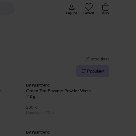
Log ind
Favorit
Kurv
19 produkter
Populært
By Wishtrend
e
Green Tea Enzyme Powder Wash
110 g
230 kr
Normalpris 274 kr
By Wishtrend