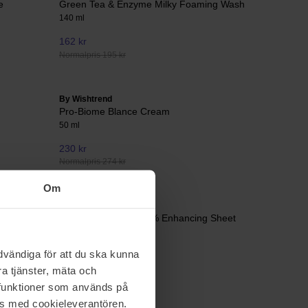
e
Green Tea & Enzyme Milky Foaming Wash
140 ml
162 kr
Normalpris 195 kr
By Wishtrend
m
Pro-Biome Blance Cream
50 ml
230 kr
Normalpris 274 kr
Om
By Wishtrend
ing Serum
Natural Vitamin 21,5 % Enhancing Sheet
Mask
21 g
vändiga för att du ska kunna
40 kr
a tjänster, mäta och
Normalpris 47 kr
a funktioner som används på
as med cookieleverantören.