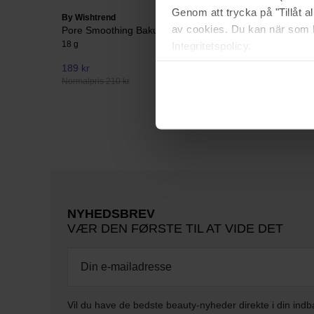
Genom att trycka på "Tillåt 
By Wishtrend
By Wishtr
av cookies. Du kan när som h
Pore Smoothing Bakuchiol Sun Stick
Vitamin A
18 g
30 g
Integritetspolicy.
189 kr
293 kr
Normalpris 210 kr
Normalpris
NYHEDSBREV
VÆR DEN FØRSTE TIL AT VIDE DET
Vil du have de bedste beauty-nyheder direkte i din indb