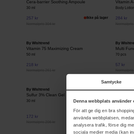
Cera-barrier Soothing Ampoule
Vitamin A
30 ml
Body Lotio
257 kr
Ikke på lager
284 kr
Normalpris 304 kr
Normalpris
By Wishtrend
By Wishtr
Vitamin 75 Maximizing Cream
Multi Fun
50 ml
70 pcs
218 kr
57 kr
Normalpris 261 kr
Normalpris 
Samtycke
By Wishtrend
By Wishtr
Sulfur 3% Clean Gel
Natural V
Mask
Denna webbplats använder 
30 ml
Value Pack
För att ge dig en bra shoppi
172 kr
111 kr
använda webbplatsen, medan d
Normalpris 206 kr
Normalpris
analysera trafik, förse dig 
sociala medier media (kan in