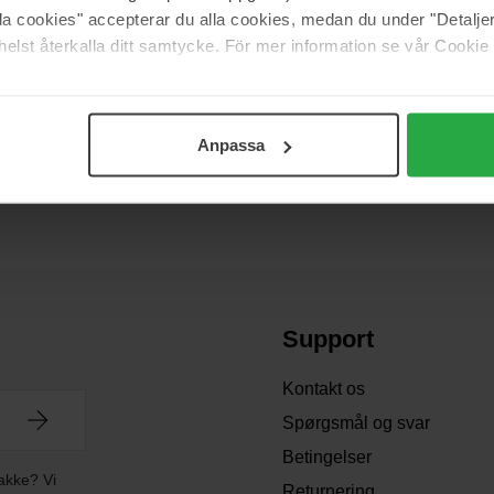
alla cookies" accepterar du alla cookies, medan du under "Detal
end
By Wishtrend
elst återkalla ditt samtycke. För mer information se vår Cookie
-mazing Bakuchiol
Vitamin A-mazing Bakuchiol Nigh
10 g
171 kr
 325 kr
Normalpris 190 kr
Anpassa
Support
Kontakt os
Spørgsmål og svar
Betingelser
akke? Vi
Returnering