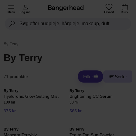
Menu
Log ind
Favorit
Kurv
By Terry
By Terry
Filter
Sorter
71 produkter
By Terry
By Terry
Hyaluronic Glow Setting Mist
Brightening CC Serum
100 ml
30 ml
375 kr
565 kr
By Terry
By Terry
Mascara Terrybly
Tea to Tan Sun Powder