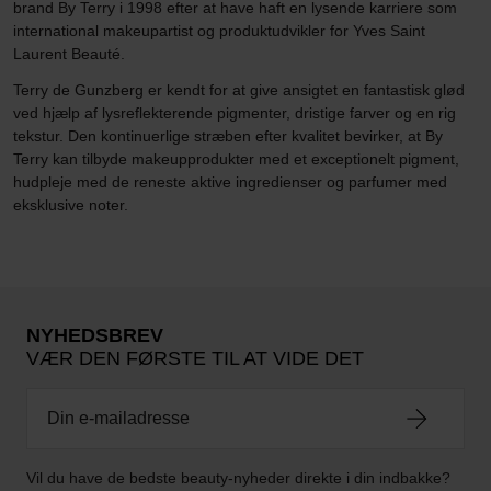
brand By Terry i 1998 efter at have haft en lysende karriere som
international makeupartist og produktudvikler for Yves Saint
Laurent Beauté.
Terry de Gunzberg er kendt for at give ansigtet en fantastisk glød
ved hjælp af lysreflekterende pigmenter, dristige farver og en rig
tekstur. Den kontinuerlige stræben efter kvalitet bevirker, at By
Terry kan tilbyde makeupprodukter med et exceptionelt pigment,
hudpleje med de reneste aktive ingredienser og parfumer med
eksklusive noter.
NYHEDSBREV
VÆR DEN FØRSTE TIL AT VIDE DET
Vil du have de bedste beauty-nyheder direkte i din indbakke?