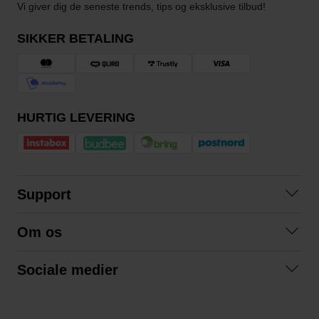
Vi giver dig de seneste trends, tips og eksklusive tilbud!
SIKKER BETALING
HURTIG LEVERING
Support
Kontakt os
Om os
Spørgsmål og svar
Om os
Betingelser
Sociale medier
Samarbejd med os
Returnering
Facebook
Bæredygtighed
Privatlivspolitik
Instagram