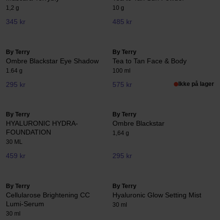
1,2 g
10 g
345 kr
485 kr
By Terry
By Terry
Ombre Blackstar Eye Shadow
Tea to Tan Face & Body
1.64 g
100 ml
295 kr
575 kr
Ikke på lager
By Terry
By Terry
HYALURONIC HYDRA-
Ombre Blackstar
FOUNDATION
1,64 g
30 ML
459 kr
295 kr
By Terry
By Terry
Cellularose Brightening CC
Hyaluronic Glow Setting Mist
Lumi-Serum
30 ml
30 ml