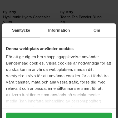
By Terry
By Terry
Hyaluronic Hydra Concealer
Tea to Tan Powder Blush
5,9 ml
7 g
335 kr
289 kr
Samtycke
Information
Om
By Terry
By Terry
Denna webbplats använder cookies
Mascara Terrybly
Pinceau Pochoir - Stencil
Foundation Brush
8 ml
För att ge dig en bra shoppingupplevelse använder
Pinceau Pochoir - Stencil Foundation
Bangerhead cookies. Vissa cookies är nödvändiga för att
Brush
du ska kunna använda webbplatsen, medan ditt
345 kr
340 kr
samtycke krävs för att använda cookies för att förbättra
våra tjänster, mäta och analysera trafik, förse dig med
relevant och anpassat innehåll/annonser samt för att
By Terry
By Terry
All-Time Favorites Value Set
Baume De Rose Be Mine Set
aktivera funktioner som används på sociala medier
1 pcs
1 pcs
media (kan innefatta behandling av personuppgifter).
530 kr
Ikke på lager
429 kr
Ikke på lager
Data som samlas in delas med cookieleverantören.
Genom att trycka på "Tillåt alla cookies" accepterar du