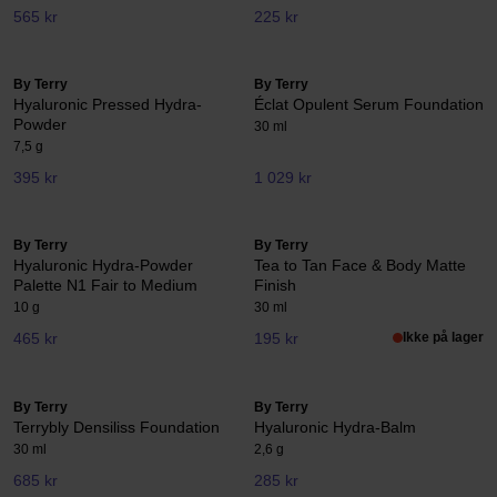
565 kr
225 kr
By Terry
By Terry
Hyaluronic Pressed Hydra-
Éclat Opulent Serum Foundation
Powder
30 ml
7,5 g
395 kr
1 029 kr
By Terry
By Terry
Hyaluronic Hydra-Powder
Tea to Tan Face & Body Matte
Palette N1 Fair to Medium
Finish
10 g
30 ml
465 kr
195 kr
Ikke på lager
By Terry
By Terry
Terrybly Densiliss Foundation
Hyaluronic Hydra-Balm
30 ml
2,6 g
685 kr
285 kr