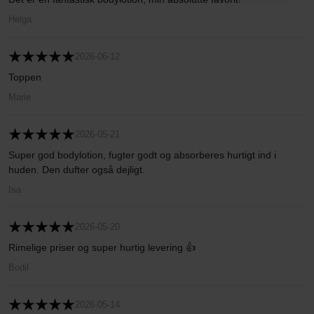
Helga
2026-06-12
Toppen
Marie
2026-05-21
Super god bodylotion, fugter godt og absorberes hurtigt ind i
huden. Den dufter også dejligt.
Isa
2026-05-20
Rimelige priser og super hurtig levering 👍
Bodil
2026-05-14