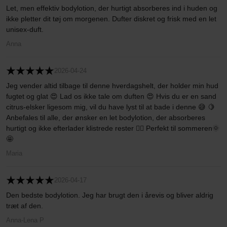
Let, men effektiv bodylotion, der hurtigt absorberes ind i huden og
ikke pletter dit tøj om morgenen. Dufter diskret og frisk med en let
unisex-duft.
Anna
2026-04-24
Jeg vender altid tilbage til denne hverdagshelt, der holder min hud
fugtet og glat 😍 Lad os ikke tale om duften 😍 Hvis du er en sand
citrus-elsker ligesom mig, vil du have lyst til at bade i denne 😅 🍋
Anbefales til alle, der ønsker en let bodylotion, der absorberes
hurtigt og ikke efterlader klistrede rester 👍🏻 Perfekt til sommeren🌞
🤩
Maria
2026-04-17
Den bedste bodylotion. Jeg har brugt den i årevis og bliver aldrig
træt af den.
Anna-Lena P