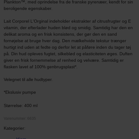
Plankton™, med oprindelse fra de franske pyrenæer, kendt for sin
beroligende egenskaber.
Lait Corporel L'Orginal indeholder ekstrakter af citrusfrugter og E
vitamin, der efterlader huden blød og smidig. Samtidig har den en
delikat aroma og en frisk konsistens, der gør den en sand
fornøjelse at bruge hver dag. Den mælkehvide tekstur trænger
hurtigt ind uden at fedte og derfor let at påføre inden du tager tøj
på. Din hud opleves fugtet, silkeblød og elasticiteten øges. Duften
giver en frisk fornemmelse af renhed og velvære. Samtidig er
flasken lavet af 100% genbrugsplast*.
Velegnet til alle hudtyper.
*Ekslusiv pumpe
Størrelse: 400 ml
Varenummer: 6635
Kategorier: