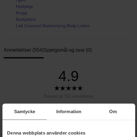
Hjem
Hudpleje
Kropp
Bodylotion
Lait Corporel Moisturizing Body Lotion
Anmeldelser (554)
Spørgsmål og svar (0)
4.9
Baseret på 554 anmeldelser
5
90%
Samtycke
Information
Om
4
8%
3
0%
Denna webbplats använder cookies