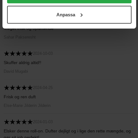
cookies. Du kan när som helst återkalla ditt samtycke.
Asta T
För mer information se vår Cookie Policy samt vår
Anpassa
Integritetspolicy.
2024-12-10
Meget frisk og opløftende
Sahar Pakseresht
2024-10-03
Skuffer aldrig altid!!
David Mugabi
2024-04-25
Frisk og ren duft
Else-Marie Jilderin Jilderin
2024-01-03
Elsker denne roll-on. Dufter dejligt og i lige den rette mængde, og
gør sit job perfekt!