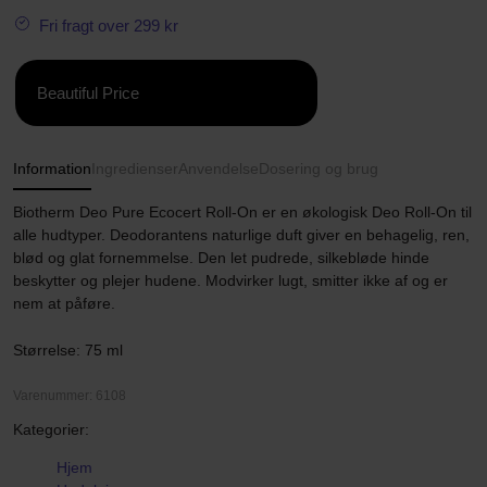
Fri fragt over 299 kr
Beautiful Price
Information
Ingredienser
Anvendelse
Dosering og brug
Biotherm Deo Pure Ecocert Roll-On er en økologisk Deo Roll-On til
alle hudtyper. Deodorantens naturlige duft giver en behagelig, ren,
blød og glat fornemmelse. Den let pudrede, silkebløde hinde
beskytter og plejer hudene. Modvirker lugt, smitter ikke af og er
nem at påføre.
Størrelse: 75 ml
Varenummer: 6108
Kategorier:
Hjem