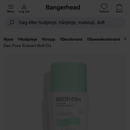
Menu
Log ind
Favorit
Kurv
Hjem
Hudpleje
Kropp
Deodorant
Damedeodorant
Deo Pure Ecocert Roll-On