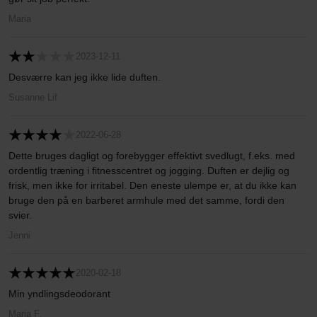
Maria
2023-12-11
Desværre kan jeg ikke lide duften.
Susanne Lif
2022-06-28
Dette bruges dagligt og forebygger effektivt svedlugt, f.eks. med
ordentlig træning i fitnesscentret og jogging. Duften er dejlig og
frisk, men ikke for irritabel. Den eneste ulempe er, at du ikke kan
bruge den på en barberet armhule med det samme, fordi den
svier.
Jenni
2020-02-18
Min yndlingsdeodorant
Maria F.