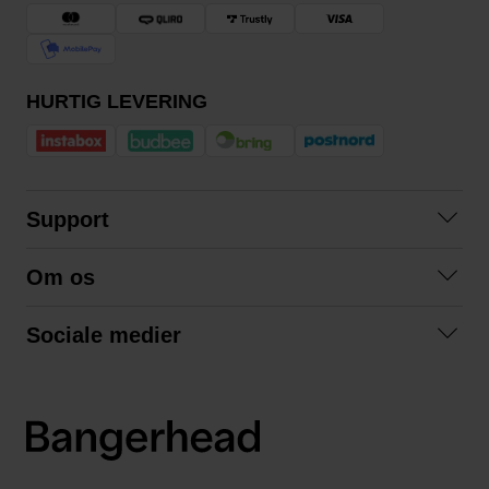
HURTIG LEVERING
Support
Kontakt os
Om os
Spørgsmål og svar
Om os
Betingelser
Sociale medier
Samarbejd med os
Returnering
Facebook
Bæredygtighed
Privatlivspolitik
Instagram
LinkedIn