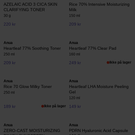
AZELAIC ACID 3 CICA SKIN
Rice 70% Intensive Moisturizing
CLARIFYING TONER
Milk
30 g
150 ml
220 kr
209 kr
Anua
Anua
Heartleaf 77% Soothing Toner
Heartleaf 77% Clear Pad
250 ml
160 ml
209 kr
249 kr
Ikke på lager
Anua
Anua
Rice 70 Glow Milky Toner
Heartleaf LHA Moisture Peeling
Gel
250 ml
120 ml
189 kr
Ikke på lager
149 kr
Anua
Anua
ZERO-CAST MOISTURIZING
PDRN Hyaluronic Acid Capsule