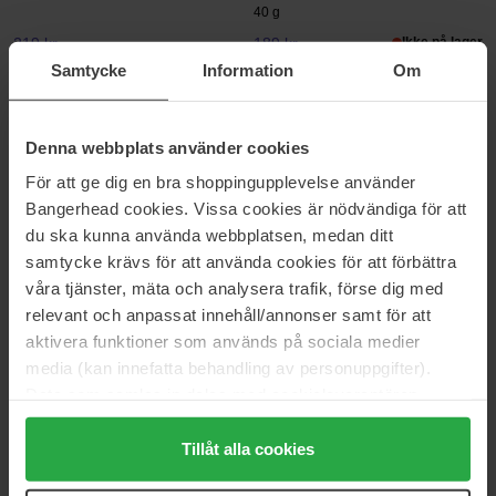
40 g
219 kr
189 kr
Ikke på lager
Samtycke
Information
Om
Anua
Anua
BHA 2% Gentle Exfoliating Toner
Rice 70 Glow Collagen Mask
Denna webbplats använder cookies
150 ml
152 g
För att ge dig en bra shoppingupplevelse använder
249 kr
189 kr
Bangerhead cookies. Vissa cookies är nödvändiga för att
du ska kunna använda webbplatsen, medan ditt
Anua
Anua
samtycke krävs för att använda cookies för att förbättra
Peach 77% Niacin Essence
Heartleaf 70 Intense Calming
våra tjänster, mäta och analysera trafik, förse dig med
Toner
Cream
relevant och anpassat innehåll/annonser samt för att
250 ml
50 ml
aktivera funktioner som används på sociala medier
209 kr
319 kr
media (kan innefatta behandling av personuppgifter).
Data som samlas in delas med cookieleverantören.
Anua
Anua
Genom att trycka på "Tillåt alla cookies" accepterar du
Peach 77% Niacin Conditioning
Peach 70 Niacin Brightening
alla cookies, medan du under "Detaljer" kan anpassa
Tillåt alla cookies
Milk
Collagen Mask
användningen av cookies. Du kan när som helst återkalla
150 ml
152 g