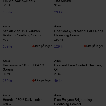
FINISH SUNSCREEN
100 Serum
50 ml
30 ml
193 kr
299 kr
Anua
Anua
Azelaic Acid 10 Hyaluron
Heartleaf Quercetinol Pore Deep
Redness Soothing Serum
Cleansing Foam
40 g
150 ml
189 kr
Ikke på lager
129 kr
Ikke på lager
Anua
Anua
Niacinamide 10% + TXA 4%
Hearleaf Pore Control Cleansing
Serum
Oil
30 ml
20 ml
269 kr
Ikke på lager
49 kr
Anua
Anua
Heartleaf 70% Daily Lotion
Rice Enzyme Brightening
Cleansing Powder
200 ml