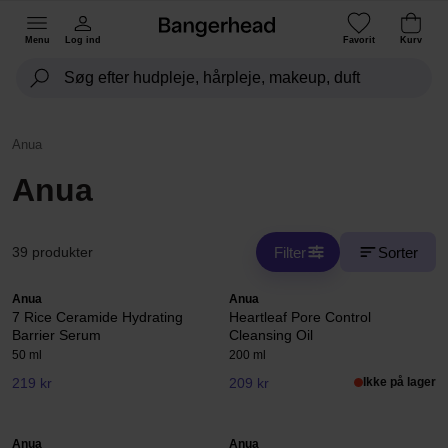
Menu
Log ind
Favorit
Kurv
Anua
Anua
Filter
Sorter
39 produkter
Anua
Anua
7 Rice Ceramide Hydrating
Heartleaf Pore Control
Barrier Serum
Cleansing Oil
50 ml
200 ml
219 kr
209 kr
Ikke på lager
Anua
Anua