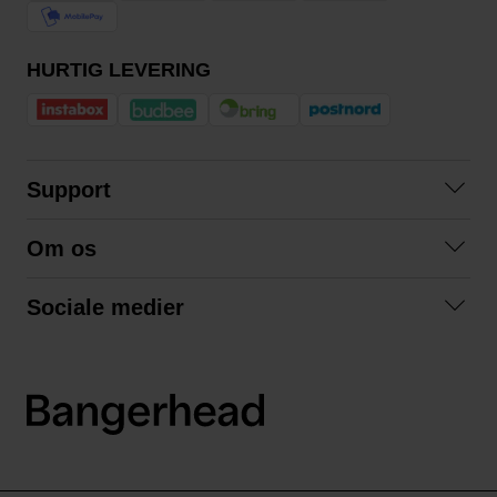
HURTIG LEVERING
Support
Kontakt os
Om os
Spørgsmål og svar
Om os
Betingelser
Sociale medier
Samarbejd med os
Returnering
Facebook
Bæredygtighed
Privatlivspolitik
Instagram
LinkedIn