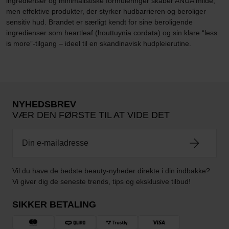
ingredienser og minimalistiske formuleringer skaber ANUA milde,
men effektive produkter, der styrker hudbarrieren og beroliger
sensitiv hud. Brandet er særligt kendt for sine beroligende
ingredienser som heartleaf (houttuynia cordata) og sin klare “less
is more”-tilgang – ideel til en skandinavisk hudpleierutine.
NYHEDSBREV
VÆR DEN FØRSTE TIL AT VIDE DET
Vil du have de bedste beauty-nyheder direkte i din indbakke?
Vi giver dig de seneste trends, tips og eksklusive tilbud!
SIKKER BETALING