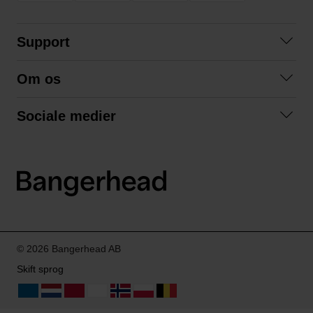
Support
Kontakt os
Om os
Spørgsmål og svar
Om os
Betingelser
Sociale medier
Samarbejd med os
Returnering
Facebook
Bæredygtighed
Privatlivspolitik
Instagram
LinkedIn
© 2026 Bangerhead AB
Skift sprog