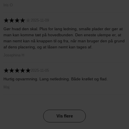
Iris O
2025-11-09
Gør hvad den skal. Plus for lang ledning, smalle plader der gør at
man kan komme tæt på hovedbunden. Den eneste ulempe er, at
man nemt kan nå knappen til og fra, når man bruger den på grund
af dens placering, og at låsen nemt kan tages af.
Josephina H
2025-11-05
Hurtig opvarmning. Lang netledning. Både krøllet og flad.
Maj
Vis flere