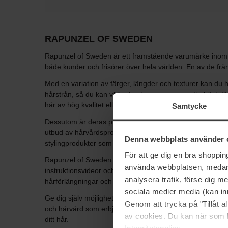
RAPUNZEL OF SWEDEN
Rapunzel of Sweden är ett framstående varumärke inom hå
både kunder och frisörer över hela världen. En av de fr
Med en variation av färger, längder och texturer kan du 
hårstrån, så du kan välja den typ som passar dig bäst. Rap
hår av hög kvalitet eller högkvalitativt syntetiskt material
Samtycke
Dessutom är deras produkter skonsamma mot ditt eget hår
utbud av hårvårdsprodukter som är speciellt utformade fö
Denna webbplats använder 
stylingprodukter som hjälper dig att upprätthålla och vårda
För att ge dig en bra shoppi
Rapunzel of Sweden är inte bara känt för sina högkvalita
använda webbplatsen, medan d
instruktionsvideor och support kan du vara säker på at
analysera trafik, förse dig 
hårförlängningar och hårvårdsprodukter kan du förvandla d
sociala medier media (kan in
Ge dig själv möjligheten att experimentera med olika sti
Genom att trycka på "Tillåt 
och hårvård som erbjuder högkvalitativa produkter och exp
av cookies. Du kan när som h
ditt hår.