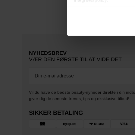
Integritetspolicy.
NYHEDSBREV
VÆR DEN FØRSTE TIL AT VIDE DET
Vil du have de bedste beauty-nyheder direkte i din indb
giver dig de seneste trends, tips og eksklusive tilbud!
SIKKER BETALING