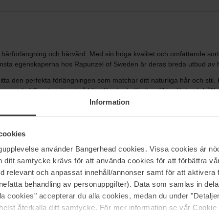
rförlängning och hårvård. Med sin höga kvalitet och omfattande sorti
ämsta egenskaperna hos Rapunzel of Sweden är deras breda utbud av hå
hitta den perfekta förlängningen som matchar ditt naturliga hår och sti
unzel of Sweden är också känt för sin dedikation till kvalitet och hållba
 som håller länge och behåller sin naturliga glans.
Information
 och hårbotten, och de är enkla att sköta och styla. Förutom hårförl
r att ta hand om dina förlängningar och ditt naturliga hår. Deras pro
cookies
 ditt hår på bästa sätt.
ngupplevelse använder Bangerhead cookies. Vissa cookies är nöd
tiva produkter, utan också för sin kunskap och erfarenhet inom hårför
itt samtycke krävs för att använda cookies för att förbättra vår
t du får den bästa möjliga upplevelsen när du använder Rapunzel of Sw
med relevant och anpassat innehåll/annonser samt för att aktiver
itt hår och skapa fantastiska frisyrer.
nefatta behandling av personuppgifter). Data som samlas in del
lar och uttryck med hjälp av Rapunzel of Swedens produkter. Rapunzel o
alla cookies" accepterar du alla cookies, medan du under "Detal
ertis. Med deras omfattande sortiment och dedikation till kvalitet och 
elst återkalla ditt samtycke. För mer information se vår Cookie