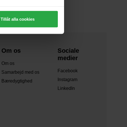
Tillåt alla cookies
Om os
Sociale
medier
Om os
Facebook
Samarbejd med os
Instagram
Bæredygtighed
LinkedIn