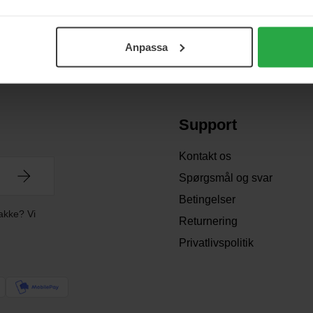
Anpassa
Support
Kontakt os
Spørgsmål og svar
Betingelser
akke? Vi
Returnering
Privatlivspolitik