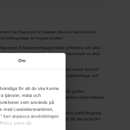
ment har Rapunzel of Sweden blivit en favorit bland
rförlängningar av högsta kvalitet.
l. Rapunzel of Sweden erbjuder både syntetiska och äkta
rhet. Alla deras hårförlängningar är tillverkade av äkta
Om
ängningar erbjuder Rapunzel of Sweden också ett brett
dukter inkluderar schampo, balsam, hårinpackningar och
vändiga för att du ska kunna
längning. Genom att erbjuda omfattande guider,
a tjänster, mäta och
edens produkter. Med Rapunzel of Swedens högkvalitativa
a funktioner som används på
as med cookieleverantören.
f Sweden är ett pålitligt varumärke inom hårförlängning
jer" kan anpassa användningen
hållbarhet kan du vara säker på att du får det bästa för
 Policy samt vår