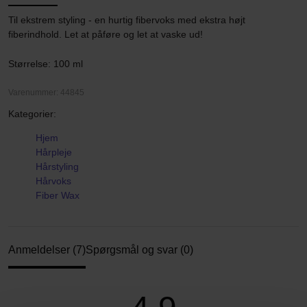
Til ekstrem styling - en hurtig fibervoks med ekstra højt
fiberindhold. Let at påføre og let at vaske ud!
Størrelse: 100 ml
Varenummer: 44845
Kategorier:
Hjem
Hårpleje
Hårstyling
Hårvoks
Fiber Wax
Anmeldelser (7)
Spørgsmål og svar (0)