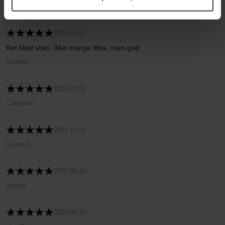
David Kapdal
2023-11-21
Ret blød voks. Ikke mange fibre, men god
Annette
2026-07-26
Catharina
2025-12-26
Carina Å
2025-08-14
Anders
2025-05-10