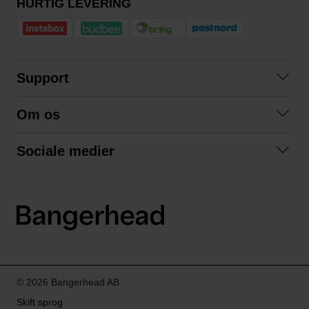
HURTIG LEVERING
Support
Kontakt os
Om os
Spørgsmål og svar
Om os
Betingelser
Sociale medier
Samarbejd med os
Returnering
Facebook
Bæredygtighed
Privatlivspolitik
Instagram
LinkedIn
© 2026 Bangerhead AB
Skift sprog