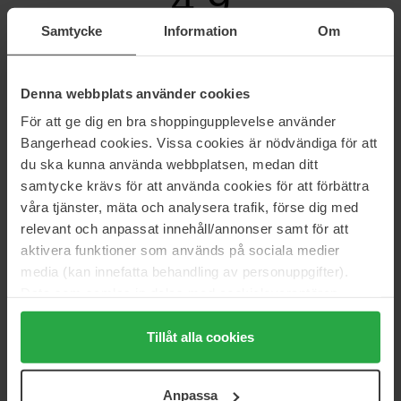
4.9
Samtycke
Information
Om
Baseret på 7 anmeldelser
Denna webbplats använder cookies
5
86%
För att ge dig en bra shoppingupplevelse använder
4
14%
Bangerhead cookies. Vissa cookies är nödvändiga för att
3
0%
du ska kunna använda webbplatsen, medan ditt
samtycke krävs för att använda cookies för att förbättra
2
0%
våra tjänster, mäta och analysera trafik, förse dig med
1
0%
relevant och anpassat innehåll/annonser samt för att
aktivera funktioner som används på sociala medier
2024-12-10
media (kan innefatta behandling av personuppgifter).
En fremragende voks
Data som samlas in delas med cookieleverantören.
lotta
Genom att trycka på "Tillåt alla cookies" accepterar du
alla cookies, medan du under "Detaljer" kan anpassa
Tillåt alla cookies
användningen av cookies. Du kan när som helst återkalla
2024-07-15
ditt samtycke. För mer information se vår Cookie Policy
Tilfreds med produktet.
Anpassa
samt vår Integritetspolicy.