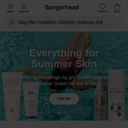
Menu
Log ind
Favorit
Kurv
Everything for
Summer Skin
Beskyt, gennemfugt og giv huden glød med
favoritter inden for sol & tan
KØB NU