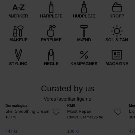
MÆRKER
HÅRPLEJE
HUDPLEJE
KROPP
MAKEUP
PARFUME
MÆND
SOL & TAN
STYLING
NEGLE
KAMPAGNER
MAGAZINE
Curated by us
Vores favoritter lige nu
Dermalogica
KMS
Me
Skin Smoothing Cream
Moist Repair
Li
100 ml
Revival Creme
125 ml
30 
447 kr
108 kr
478