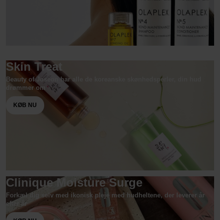
Skin Treat
Beauty of Joseon har alle de koreanske skønhedsperler, din hud
drømmer om
KØB NU
Clinique Moisture Surge
Forkæl dig selv med ikonisk pleje med hudheltene, der leverer år
efter år