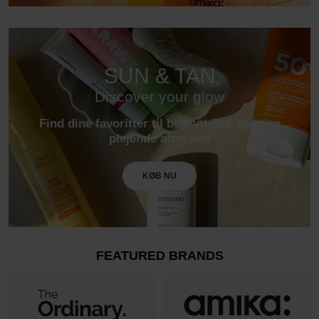
SUN & TAN
Discover your glow
Find dine favoritter til beskyttelse, glød og
plejende after sun
KØB NU
FEATURED BRANDS