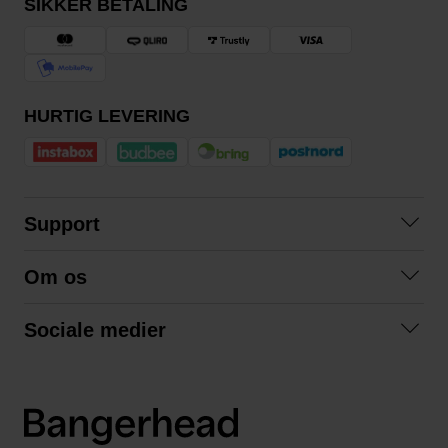
SIKKER BETALING
HURTIG LEVERING
Support
Kontakt os
Om os
Spørgsmål og svar
Om os
Betingelser
Sociale medier
Samarbejd med os
Returnering
Facebook
Bæredygtighed
Privatlivspolitik
Instagram
LinkedIn