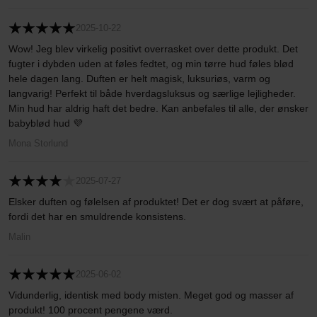
2025-10-22
Wow! Jeg blev virkelig positivt overrasket over dette produkt. Det
fugter i dybden uden at føles fedtet, og min tørre hud føles blød
hele dagen lang. Duften er helt magisk, luksuriøs, varm og
langvarig! Perfekt til både hverdagsluksus og særlige lejligheder.
Min hud har aldrig haft det bedre. Kan anbefales til alle, der ønsker
babyblød hud 💜
Mona Storlund
2025-07-27
Elsker duften og følelsen af produktet! Det er dog svært at påføre,
fordi det har en smuldrende konsistens.
Malin
2025-06-02
Vidunderlig, identisk med body misten. Meget god og masser af
produkt! 100 procent pengene værd.