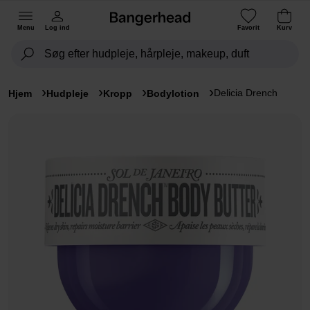
Menu
Log ind
Favorit
Kurv
Delicia Drench
Hjem
Hudpleje
Kropp
Bodylotion