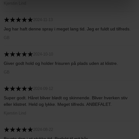
Kjerstin Lind
2024-11-13
Jeg har haft denne spray i meget lang tid. Jeg er fuldt ud tilfreds.
GB
2024-10-10
Giver godt hold og holder frisuren på plads uden at klistre.
GB
2024-09-12
Super godt. Håret bliver blødt og skinnende. Bliver hverken stiv
eller klistret. Held og lykke. Meget tilfreds. ANBEFALET.
Kjerstin Lind
2024-08-22
Brugte den i et stykke tid. Perfekt til mit hår.