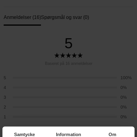
Anmeldelser (16)
Spørgsmål og svar (0)
5
Baseret på 16 anmeldelser
5
100%
4
0%
3
0%
2
0%
1
0%
2025-12-04
Samtycke
Information
Om