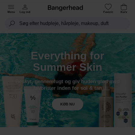
Menu
Log ind
Favorit
Kurv
Everything for
Summer Skin
Beskyt, gennemfugt og giv huden glød med
favoritter inden for sol & tan
KØB NU