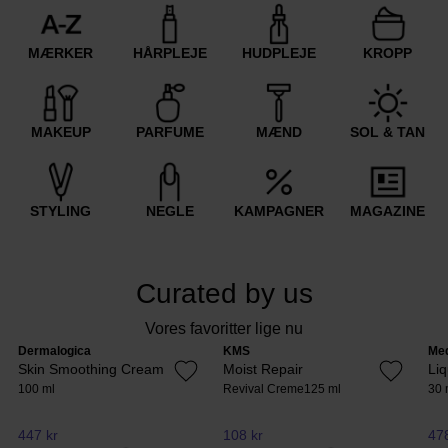
MÆRKER
HÅRPLEJE
HUDPLEJE
KROPP
MAKEUP
PARFUME
MÆND
SOL & TAN
STYLING
NEGLE
KAMPAGNER
MAGAZINE
Curated by us
Vores favoritter lige nu
Dermalogica
KMS
Me
Skin Smoothing Cream
Moist Repair
Li
100 ml
Revival Creme
125 ml
30 
447 kr
108 kr
478