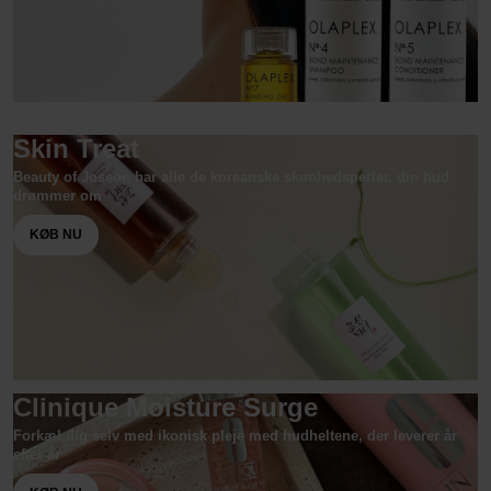
Skin Treat
Beauty of Joseon har alle de koreanske skønhedsperler, din hud
drømmer om
KØB NU
Clinique Moisture Surge
Forkæl dig selv med ikonisk pleje med hudheltene, der leverer år
efter år