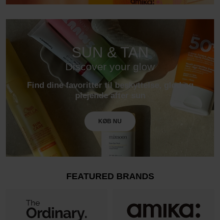
SUN & TAN
Discover your glow
Find dine favoritter til beskyttelse, glød og
plejende after sun
KØB NU
FEATURED BRANDS