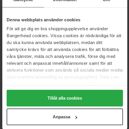
Hjem
Makeup
Sæt & Paletter
Denna webbplats använder cookies
Øjenskygge palet
För att ge dig en bra shoppingupplevelse använder
Boring Nude Palette
Bangerhead cookies. Vissa cookies är nödvändiga för att
du ska kunna använda webbplatsen, medan ditt
samtycke krävs för att använda cookies för att förbättra
Anmeldelser (3)
Spørgsmål og svar (0)
våra tjänster, mäta och analysera trafik, förse dig med
relevant och anpassat innehåll/annonser samt för att
aktivera funktioner som används på sociala medier media
5
(kan innefatta behandling av personuppgifter). Data som
samlas in delas med cookieleverantören. Genom att
trycka på "Tillåt alla cookies" accepterar du alla cookies,
medan du under "Detaljer" kan anpassa användningen av
Baseret på 3 anmeldelser
Tillåt alla cookies
cookies. Du kan när som helst återkalla ditt samtycke.
5
100%
För mer information se vår Cookie Policy samt vår
Anpassa
Integritetspolicy.
4
0%