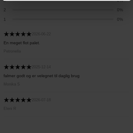
3
0%
2
0%
1
0%
2026-06-22
En meget flot palet.
Petronella
2025-12-14
falmer godt og er velegnet til daglig brug
Monika S
2026-07-18
Eleni R