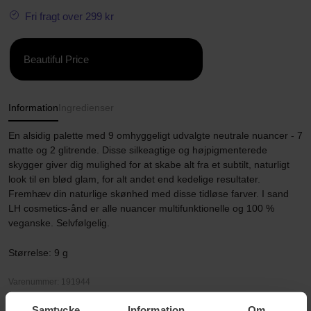
Fri fragt over 299 kr
Beautiful Price
Information
Ingredienser
En alsidig palette med 9 omhyggeligt udvalgte neutrale nuancer - 7
matte og 2 glitrende. Disse silkeagtige og højpigmenterede
skygger giver dig mulighed for at skabe alt fra et subtilt, naturligt
look til en blød glam, for alt andet end kedelige resultater.
Fremhæv din naturlige skønhed med disse tidløse farver. I sand
LH cosmetics-ånd er alle nuancer multifunktionelle og 100 %
veganske. Selvfølgelig.
Størrelse: 9 g
Varenummer: 191944
Kategorier:
Samtycke
Information
Om