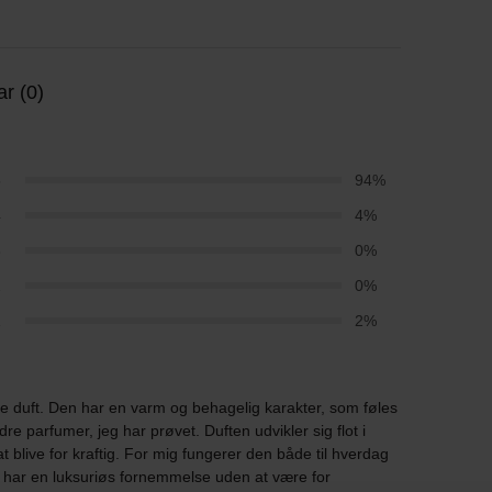
r (0)
5
94%
4
4%
3
0%
2
0%
1
2%
nne duft. Den har en varm og behagelig karakter, som føles
 parfumer, jeg har prøvet. Duften udvikler sig flot i
 blive for kraftig. For mig fungerer den både til hverdag
en har en luksuriøs fornemmelse uden at være for