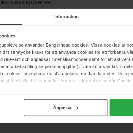
til at bruge meget fremover.⭐️⭐️
Information
cookies
ngupplevelse använder Bangerhead cookies. Vissa cookies är nöd
itt samtycke krävs för att använda cookies för att förbättra vår
med relevant och anpassat innehåll/annonser samt för att aktiver
nefatta behandling av personuppgifter). Data som samlas in del
alla cookies" accepterar du alla cookies, medan du under "Detal
elst återkalla ditt samtycke. För mer information se vår Cookie
st sexede duft, du kan finde. Det er en duft, der får dig
nanden, og komplimenterne strømmer ind til mig, når jeg
Anpassa
dates, ellers vil duften bære dig. For mig er 3-5 pust nok