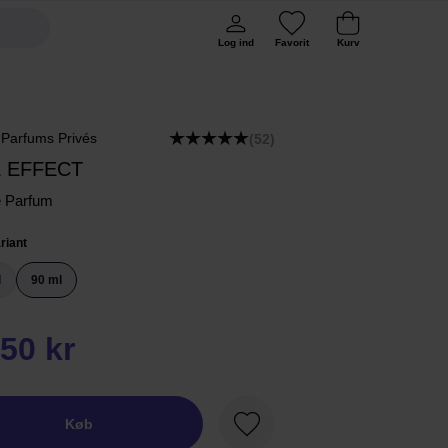
Log ind
Favorit
Kurv
 Parfums Privés
(52)
E EFFECT
e Parfum
riant
l
90 ml
50 kr
Køb
Favorit