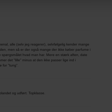
nal, alle (selv jeg reagerer), selvfølgelig kender mange
r den, men så er der også mange der ikke køber parfume i
e spørgsmålet hvad man har. Mere en stærk aften, date
mmer det "lille" minus at den ikke passer lige ind i
for "tung".
blandet og udført. Topklasse.