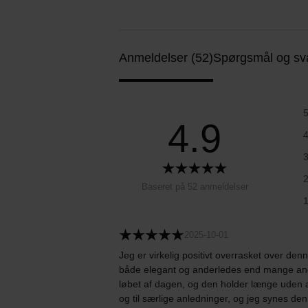
Anmeldelser (52)
Spørgsmål og sva
4.9
Baseret på 52 anmeldelser
2025-10-01
Jeg er virkelig positivt overrasket over de
både elegant og anderledes end mange andre
løbet af dagen, og den holder længe uden at
og til særlige anledninger, og jeg synes d