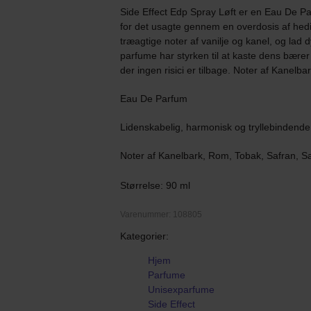
Side Effect Edp Spray Løft er en Eau De Pa
for det usagte gennem en overdosis af hedio
træagtige noter af vanilje og kanel, og lad
parfume har styrken til at kaste dens bærer in
der ingen risici er tilbage. Noter af Kanel
Eau De Parfum
Lidenskabelig, harmonisk og tryllebindende
Noter af Kanelbark, Rom, Tobak, Safran, S
Størrelse: 90 ml
Varenummer: 108805
Kategorier:
Hjem
Parfume
Unisexparfume
Side Effect