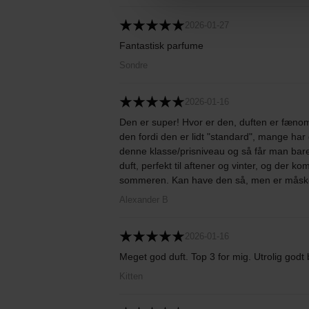
2026-01-27
Fantastisk parfume
Sondre
2026-01-16
Den er super! Hvor er den, duften er fænome
den fordi den er lidt "standard", mange ha
denne klasse/prisniveau og så får man bar
duft, perfekt til aftener og vinter, og der ko
sommeren. Kan have den så, men er måske 
Alexander B
2026-01-16
Meget god duft. Top 3 for mig. Utrolig godt 
Kitten