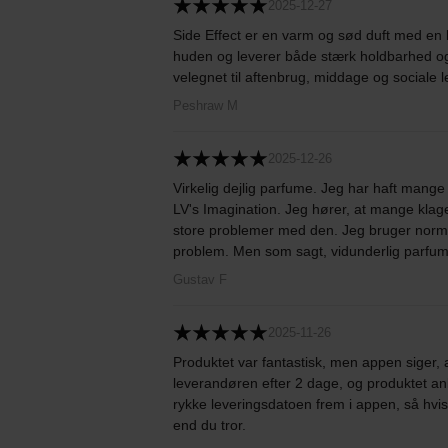
2025-12-27
Side Effect er en varm og sød duft med en kl
huden og leverer både stærk holdbarhed og
velegnet til aftenbrug, middage og sociale le
Peshraw M
2025-12-26
Virkelig dejlig parfume. Jeg har haft mange
LV's Imagination. Jeg hører, at mange klage
store problemer med den. Jeg bruger normalt
problem. Men som sagt, vidunderlig parfu
Gustav F
2025-11-26
Produktet var fantastisk, men appen siger,
leverandøren efter 2 dage, og produktet an
rykke leveringsdatoen frem i appen, så hvi
end du tror.