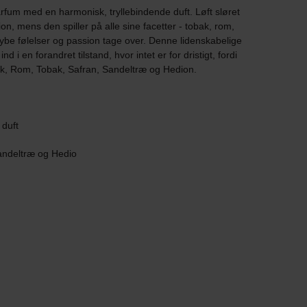
rfum med en harmonisk, tryllebindende duft. Løft sløret
n, mens den spiller på alle sine facetter - tobak, rom,
 dybe følelser og passion tage over. Denne lidenskabelige
d i en forandret tilstand, hvor intet er for dristigt, fordi
bark, Rom, Tobak, Safran, Sandeltræ og Hedion.
 duft
andeltræ og Hedio