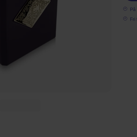
På 
Fri