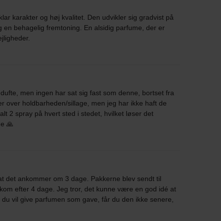
ar karakter og høj kvalitet. Den udvikler sig gradvist på
 en behagelig fremtoning. En alsidig parfume, der er
jligheder.
 dufte, men ingen har sat sig fast som denne, bortset fra
r over holdbarheden/sillage, men jeg har ikke haft de
 2 spray på hvert sted i stedet, hvilket løser det
me 🙏
 at det ankommer om 3 dage. Pakkerne blev sendt til
kom efter 4 dage. Jeg tror, det kunne være en god idé at
s du vil give parfumen som gave, får du den ikke senere,