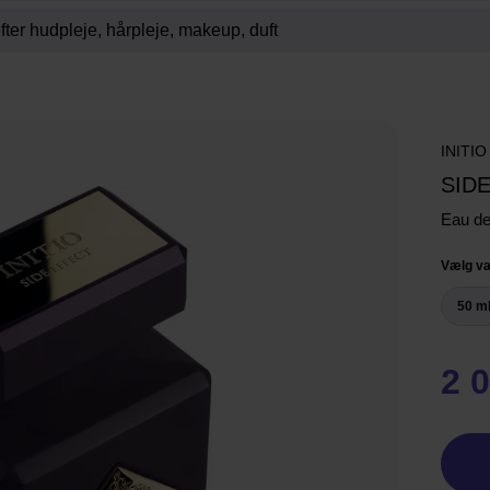
INITIO
SID
Eau d
Vælg va
50 m
2 0