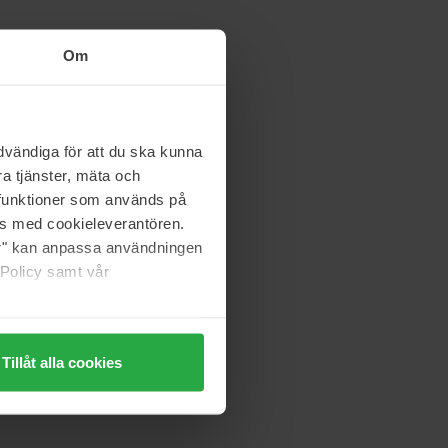
Om
vändiga för att du ska kunna
a tjänster, mäta och
a funktioner som används på
as med cookieleverantören.
jer" kan anpassa användningen
 Policy samt vår
Tillåt alla cookies