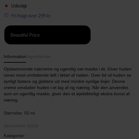
Udsolgt
Fri fragt over 299 kr
Beautiful Price
Information
Ingredienser
Opstammende natcreme og ugentlig nat-maske i ét. Giver huden
vores mest omfattende løft i løbet af natten. Over tid vil huden se
synligt fastere og glattere ud med mindre synlige linjer. Denne
creme omslutter huden i et lag af rig næring. Når den anvendes
som en ugentlig maske, giver den et øjeblikkeligt ekstra boost af
næring.
Størrelse: 50 ml
Varenummer: 52018
Kategorier: