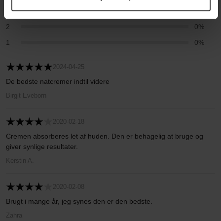
3
0%
2
0%
1
0%
2024-04-25
De bedste natcremer indtil videre
Birgit Eveborn
2020-02-18
Cremen absorberes let af huden. Den er behagelig at bruge og
giver synlige resultater.
Kerstin A.
2020-02-08
Brugt i mange år, jeg synes den er den bedste.
Zahra