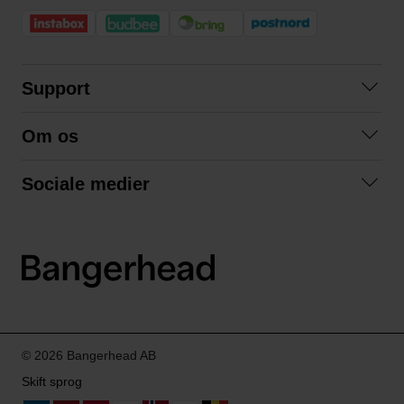
Support
Kontakt os
Om os
Spørgsmål og svar
Om os
Betingelser
Sociale medier
Samarbejd med os
Returnering
Facebook
Bæredygtighed
Privatlivspolitik
Instagram
LinkedIn
© 2026 Bangerhead AB
Skift sprog