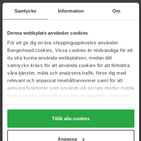
Hjem
Samtycke
Information
Om
Hudpleje
Ansigt
Ansigtscreme
Denna webbplats använder cookies
Natcreme
Resilience Night Firming Face and Neck Cream
För att ge dig en bra shoppingupplevelse använder
Bangerhead cookies. Vissa cookies är nödvändiga för att
du ska kunna använda webbplatsen, medan ditt
samtycke krävs för att använda cookies för att förbättra
Anmeldelser (3)
Spørgsmål og svar (0)
våra tjänster, mäta och analysera trafik, förse dig med
relevant och anpassat innehåll/annonser samt för att
4.3
aktivera funktioner som används på sociala medier media
(kan innefatta behandling av personuppgifter). Data som
samlas in delas med cookieleverantören. Genom att
trycka på "Tillåt alla cookies" accepterar du alla cookies,
Baseret på 3 anmeldelser
medan du under "Detaljer" kan anpassa användningen av
Tillåt alla cookies
cookies. Du kan när som helst återkalla ditt samtycke.
5
33%
För mer information se vår Cookie Policy samt vår
4
67%
Anpassa
Integritetspolicy.