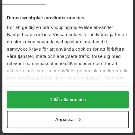
Makeup
Negle
Base-/Topcoat
Denna webbplats använder cookies
Here To Stay
För att ge dig en bra shoppingupplevelse använder
Bangerhead cookies. Vissa cookies är nödvändiga för att
du ska kunna använda webbplatsen, medan ditt
Anmeldelser (4)
Spørgsmål og svar (0)
samtycke krävs för att använda cookies för att förbättra
våra tjänster, mäta och analysera trafik, förse dig med
relevant och anpassat innehåll/annonser samt för att
5
aktivera funktioner som används på sociala medier media
(kan innefatta behandling av personuppgifter). Data som
samlas in delas med cookieleverantören. Genom att
Baseret på 4 anmeldelser
trycka på "Tillåt alla cookies" accepterar du alla cookies,
medan du under "Detaljer" kan anpassa användningen av
Tillåt alla cookies
5
100%
cookies. Du kan när som helst återkalla ditt samtycke.
4
0%
För mer information se vår Cookie Policy samt vår
Anpassa
Integritetspolicy.
3
0%
2
0%