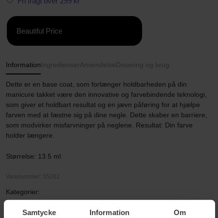
Fri fragt over 299 kr
Beautiful Price
Information
Ingredienser
Anvendelse
Dosering og brug
Dette er en base coat, som forlænger holdbarheden på din
manicure takket være den innovative og farvebindende teknologi,
som giver et holdbart resultat og en jævn påføring for at hjælpe
farven med at fæstne sig på dine negle. Dette skaber en barriere,
som modvirker misfarvninger på neglene. Resultat: Din farve
holder længere.
Størrelse: 13.5 ml
Varenummer: 55262
Kategorier:
Hjem
Samtycke
Information
Om