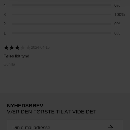
4
0%
3
100%
2
0%
1
0%
2024-04-15
Føles lidt tynd
Gunilla
NYHEDSBREV
VÆR DEN FØRSTE TIL AT VIDE DET