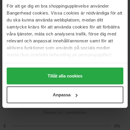
Varenummer: 105918
För att ge dig en bra shoppingupplevelse använder
Kategorier:
Bangerhead cookies. Vissa cookies är nödvändiga för att
du ska kunna använda webbplatsen, medan ditt
Hjem
samtycke krävs för att använda cookies för att förbättra
Makeup
Læber
våra tjänster, mäta och analysera trafik, förse dig med
Læbepleje
relevant och anpassat innehåll/annonser samt för att
Classic Liplux Hydrating Lip Oil
aktivera funktioner som används på sociala medier
media (kan innefatta behandling av personuppgifter).
Data som samlas in delas med cookieleverantören.
Genom att trycka på "Tillåt alla cookies" accepterar du
Anmeldelser (1)
Spørgsmål og svar (0)
alla cookies, medan du under "Detaljer" kan anpassa
Tillåt alla cookies
användningen av cookies. Du kan när som helst återkalla
3
ditt samtycke. För mer information se vår Cookie Policy
Anpassa
samt vår Integritetspolicy.
Baseret på 1 anmeldelser
5
0%