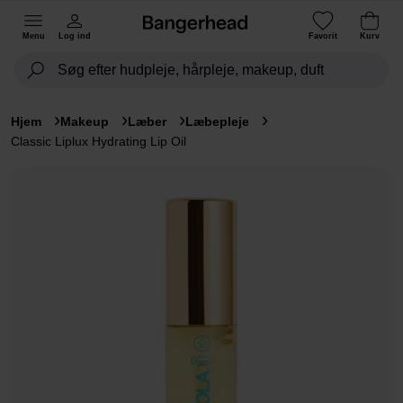
Menu
Log ind
Favorit
Kurv
Hjem
Makeup
Læber
Læbepleje
Classic Liplux Hydrating Lip Oil