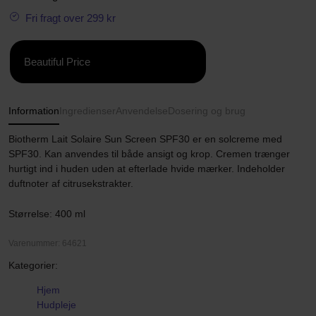
Fri fragt over 299 kr
Beautiful Price
Information
Ingredienser
Anvendelse
Dosering og brug
Biotherm Lait Solaire Sun Screen SPF30 er en solcreme med
SPF30. Kan anvendes til både ansigt og krop. Cremen trænger
hurtigt ind i huden uden at efterlade hvide mærker. Indeholder
duftnoter af citrusekstrakter.
Størrelse: 400 ml
Varenummer: 64621
Kategorier:
Hjem
Hudpleje