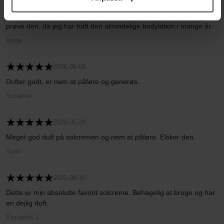
Integritetspolicy.
2026-06-06
Jeg har hørt, at denne solcreme er den bedste. Jeg er nødt til at
prøve den, da jeg har haft den almindelige bodylotion i mange år.
Anna
2026-06-03
Dufter godt, er nem at påføre og generøs.
Susanne
2026-05-29
Meget god duft på solcremen og nem at påføre. Elsker den.
Turid
2025-08-16
Dette er min absolutte favorit solcreme. Behagelig at bruge og har
en dejlig duft.
Elisabeth J