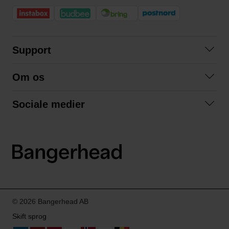
Support
Kontakt os
Om os
Spørgsmål og svar
Om os
Betingelser
Sociale medier
Samarbejd med os
Returnering
Facebook
Bæredygtighed
Privatlivspolitik
Instagram
LinkedIn
© 2026 Bangerhead AB
Skift sprog