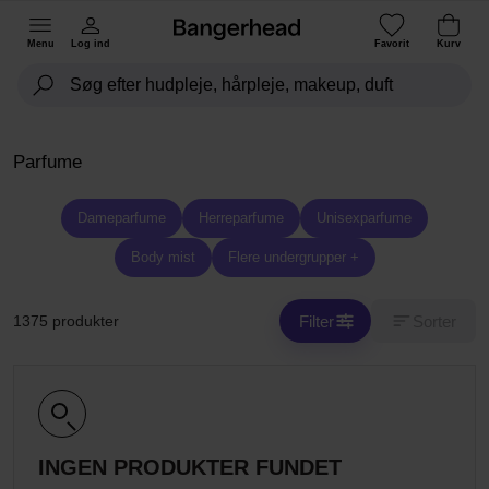
Menu
Log ind
Favorit
Kurv
Parfume
Dameparfume
Herreparfume
Unisexparfume
Body mist
Flere undergrupper +
Filter
Sorter
1375 produkter
INGEN PRODUKTER FUNDET