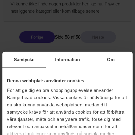
Vi kunne ikke finde nogen produkter her lige nu. Prøv en
nærliggende kategori eller kom tilbage senere.
Side 58 af 58
Forrige
PARFUME
Samtycke
Information
Om
Din duft er noget som er ekstremt personligt, den påvirker dine
omgivelser og associerer med hvem du er. Vi søger alle en unik
Denna webbplats använder cookies
personlighed, og derfor tilbyder Bangerhead et stort sortiment af
velkendte parfumer fra eksklusive varemærker, blandt andet
För att ge dig en bra shoppingupplevelse använder
Versace, Paco Rabanne, Zarkoperfume og Gucci. Forstærk din
Bangerhead cookies. Vissa cookies är nödvändiga för att
personlighed ved at skaffe en unik duft, en duft der passer lige
du ska kunna använda webbplatsen, medan ditt
præcis dig.
samtycke krävs för att använda cookies för att förbättra
våra tjänster, mäta och analysera trafik, förse dig med
relevant och anpassat innehåll/annonser samt för att
aktivera funktioner som används på sociala medier