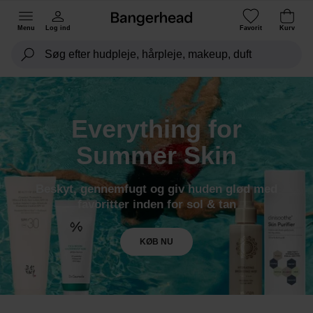
Menu
Log ind
Favorit
Kurv
Everything for
Summer Skin
Beskyt, gennemfugt og giv huden glød med
favoritter inden for sol & tan
KØB NU