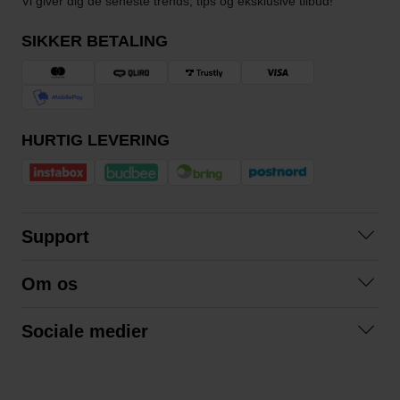
Vi giver dig de seneste trends, tips og eksklusive tilbud!
SIKKER BETALING
HURTIG LEVERING
Support
Kontakt os
Om os
Spørgsmål og svar
Om os
Betingelser
Sociale medier
Samarbejd med os
Returnering
Facebook
Bæredygtighed
Privatlivspolitik
Instagram