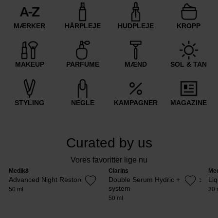
MÆRKER
HÅRPLEJE
HUDPLEJE
KROPP
MAKEUP
PARFUME
MÆND
SOL & TAN
STYLING
NEGLE
KAMPAGNER
MAGAZINE
Curated by us
Vores favoritter lige nu
Medik8
Clarins
Me
Advanced Night Restore
Double Serum Hydric + Lipidic
Li
system
50 ml
30 
50 ml