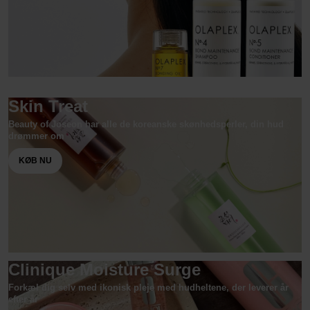
Skin Treat
Beauty of Joseon har alle de koreanske skønhedsperler, din hud
drømmer om
KØB NU
Clinique Moisture Surge
Forkæl dig selv med ikonisk pleje med hudheltene, der leverer år
efter år