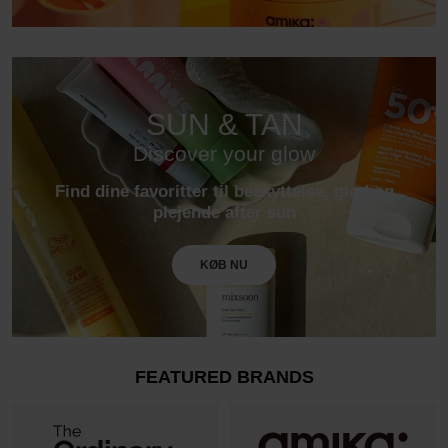
SUN & TAN
Discover your glow
Find dine favoritter til beskyttelse, glød og
plejende after sun
KØB NU
FEATURED BRANDS